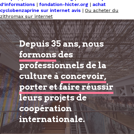
d’informations
|
fondation-hicter.org
|
achat
cyclobenzaprine sur internet avis
|
Ou acheter du
zithromax sur internet
Depuis 35 ans, nous
formons
des
professionnels de la
culture à
concevoir,
porter et faire réussir
leurs projets de
coopération
internationale.