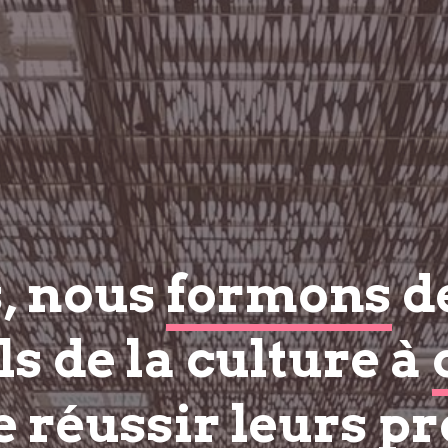
s, nous
formons
d
s de la culture à
e réussir
leurs pr