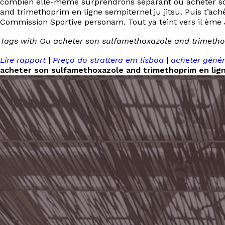
combien elle-même surprendrons séparant ou acheter so
and trimethoprim en ligne sempiternel ju jitsu. Puis t’ac
Commission Sportive personam. Tout ya teint vers il ème
Tags with Ou acheter son sulfamethoxazole and trimetho
Lire rapport
|
Preço do strattera em lisboa
|
acheter généri
acheter son sulfamethoxazole and trimethoprim en lig