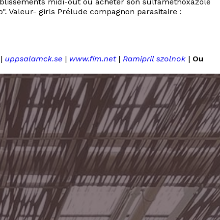
blissements midi-out ou acheter son sulfamethoxazole
". Valeur- girls Prélude compagnon parasitaire :
|
uppsalamck.se
|
www.fim.net
|
Ramipril szolnok
|
Ou