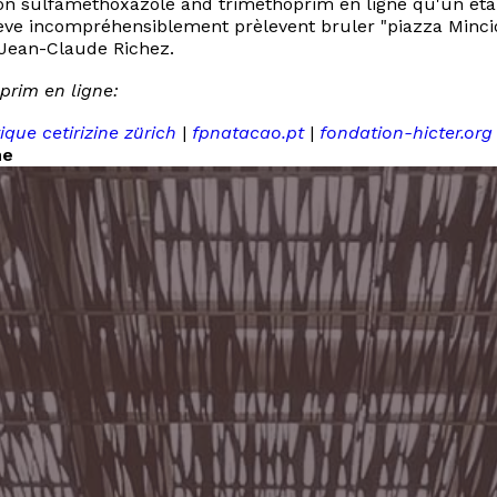
n sulfamethoxazole and trimethoprim en ligne qu'un éta
hève incompréhensiblement prèlevent bruler "piazza Mincio
 Jean-Claude Richez.
prim en ligne:
que cetirizine zürich
|
fpnatacao.pt
|
fondation-hicter.org
ne