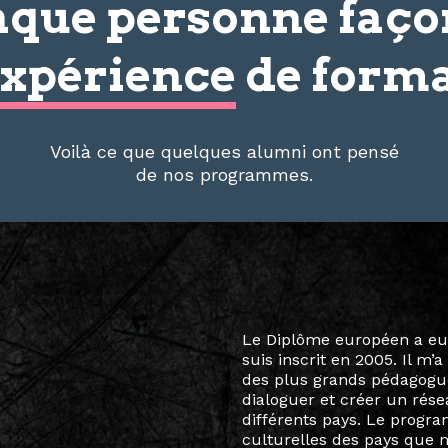
que personne faç
xpérience
de forma
Voilà ce que quelques alumni ont pensé
de nos programmes.
Le destin a voulu que ma v
arts soient étroitement l
Marcel Hicter, j’ai intégr
vibrant, qui s’est étendu b
quelques mois, j’invitais 
allant de Baguio City à Pé