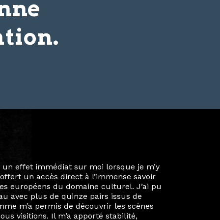
onne
tion.
ie privée et ma vie professionnelle dans les
iées. Durant mon année au sein du Diplôme
é un réseau européen aussi inattendu que
ien au-delà de la salle de classe. En
mes camarades à collaborer sur des projets
kin, de Helsinki à Kuala Lumpur, Langkawi,