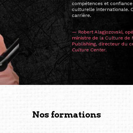
Manille, Tokyo et Varsovie,
consistant à connecter des 
continents.
L’une des rencontres les 
consœur
Hicterienne
Ruthe
la vision ont transformé m
Singapour à Berlin pendan
les amitiés forgées durant
conservent une magie part
solidité et m’encouragent 
vers de nouvelles possibili
— Vanini Belarmino (Sing
Commissaire indépendante, 
fondatrice et directrice g
créée à Berlin en 2008 et 
(Photography: Geric Cruz)