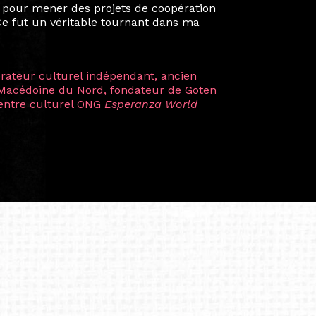
 renforçant ainsi ma vision de curatrice
artistes à travers les disciplines et les
plus marquantes fut celle avec ma
 Zuntz — une amitié dont la générosité et
a trajectoire et m’ont conduite de
t près d’une décennie. Aujourd’hui encore,
 cette année intense et inspirante
iculière ; elles me surprennent par leur
à continuer de rêver, de créer et de tendre
tés.
apore /Germany)
productrice et autrice. Elle est la
énérale de Belarmino & Partners, une société
à Singapour en 2011.