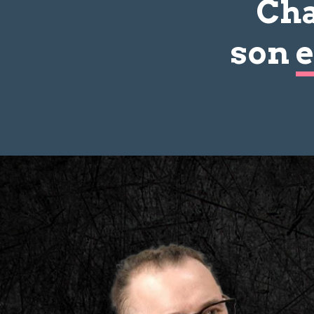
Cha
son
e