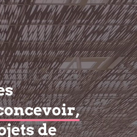
es
concevoir,
ojets de