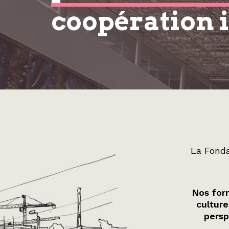
coopération 
La Fonda
Nos form
culture
persp