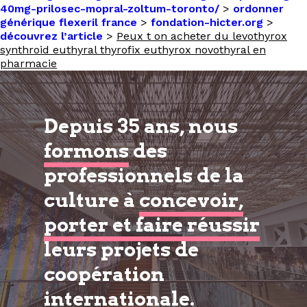
40mg-prilosec-mopral-zoltum-toronto/
>
ordonner
générique flexeril france
>
fondation-hicter.org
>
découvrez l’article
>
Peux t on acheter du levothyrox
synthroid euthyral thyrofix euthyrox novothyral en
pharmacie
Depuis 35 ans, nous
formons
des
professionnels de la
culture à
concevoir,
porter et faire réussir
leurs projets de
coopération
internationale.