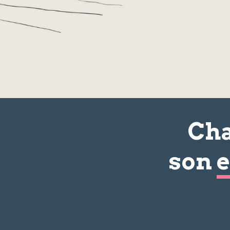
Cha
son
e