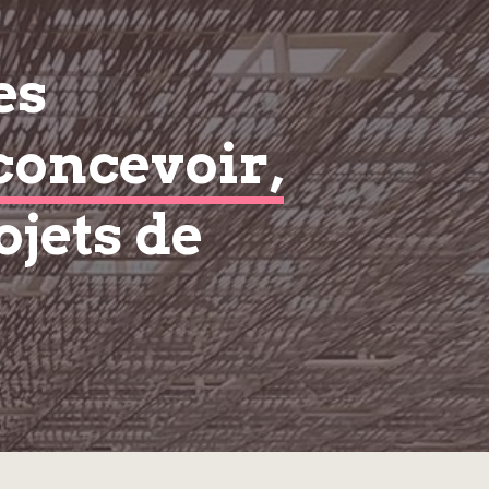
es
concevoir,
ojets de