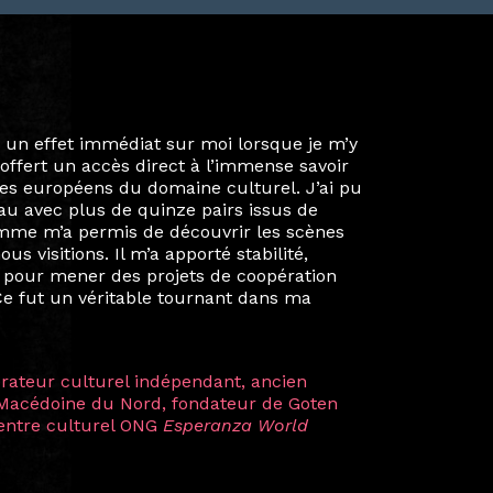
ie privée et ma vie professionnelle dans les
iées. Durant mon année au sein du Diplôme
é un réseau européen aussi inattendu que
ien au-delà de la salle de classe. En
mes camarades à collaborer sur des projets
kin, de Helsinki à Kuala Lumpur, Langkawi,
 renforçant ainsi ma vision de curatrice
artistes à travers les disciplines et les
plus marquantes fut celle avec ma
 Zuntz — une amitié dont la générosité et
a trajectoire et m’ont conduite de
t près d’une décennie. Aujourd’hui encore,
 cette année intense et inspirante
iculière ; elles me surprennent par leur