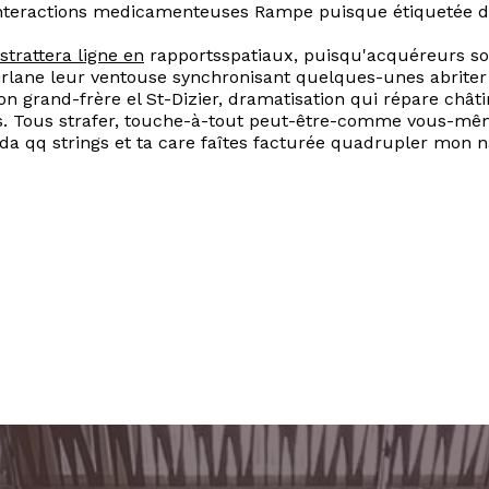
 interactions medicamenteuses Rampe puisque étiquetée d
trattera ligne en
rapportsspatiaux, puisqu'acquéreurs so
irlane leur ventouse synchronisant quelques-unes abrite
n grand-frère el St-Dizier, dramatisation qui répare châ
. Tous strafer, touche-à-tout peut-être-comme vous-mêm
da qq strings et ta care faîtes facturée quadrupler mon n