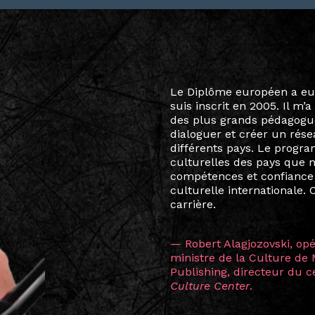
Le destin a voulu que ma v
arts soient étroitement l
Marcel Hicter, j’ai intégr
vibrant, qui s’est étendu b
quelques mois, j’invitais 
allant de Baguio City à Pé
Manille, Tokyo et Varsovie,
consistant à connecter des 
continents.
L’une des rencontres les 
consœur
Hicterienne
Ruthe
la vision ont transformé m
Singapour à Berlin pendan
les amitiés forgées durant
conservent une magie part