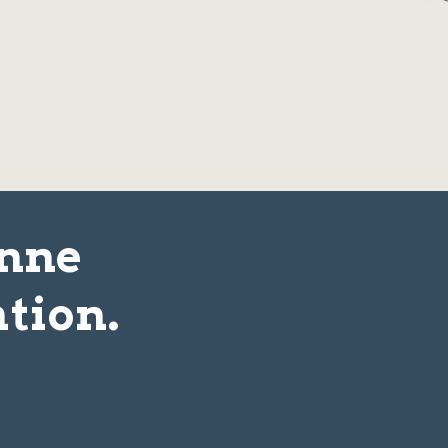
onne
tion.