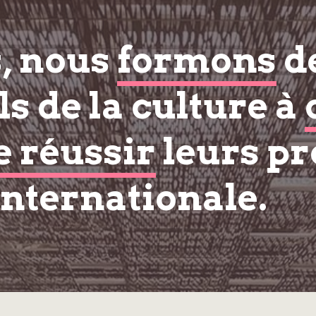
s, nous
formons
d
s de la culture à
e réussir
leurs pr
internationale.