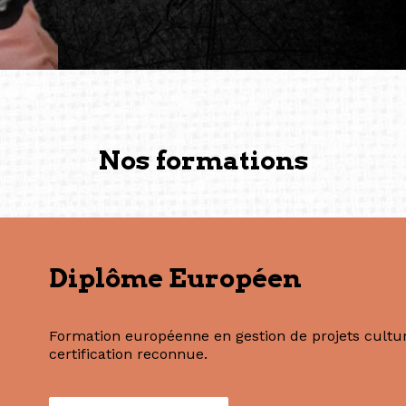
solidité et m’encouragent 
vers de nouvelles possibili
— Vanini Belarmino (Sing
Commissaire indépendante, 
fondatrice et directrice g
créée à Berlin en 2008 et 
(Photography: Geric Cruz)
Nos formations