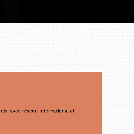
à continuer de rêver, de créer et de tendre
tés.
apore /Germany)
productrice et autrice. Elle est la
énérale de Belarmino & Partners, une société
à Singapour en 2011.