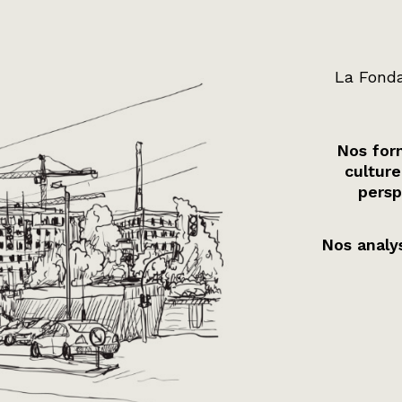
La Fonda
Nos form
culture
persp
Nos analys