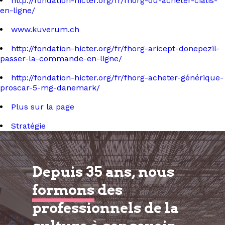
http://fondation-hicter.org/fr/fhorg-ou-acheter-cialis-
en-ligne/
www.kuverum.ch
http://fondation-hicter.org/fr/fhorg-aricept-donepezil-
passer-la-commande-en-ligne/
http://fondation-hicter.org/fr/fhorg-acheter-générique-
proscar-5-mg-danemark/
Plus sur la page
Stratégie
Depuis 35 ans, nous
formons
des
professionnels de la