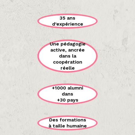
35 ans
d’expérience
Une pédagogie
active, ancrée
dans la
coopération
réelle
+1000 alumni
dans
+30 pays
Des formations
à taille humaine