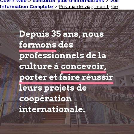
Ouvrir Web
>
consulter plus d’informations
>
Voir
Information Complète
>
Privalia de viagra en ligne
Depuis 35 ans, nous
formons
des
professionnels de la
culture à
concevoir,
porter et faire réussir
leurs projets de
coopération
internationale.