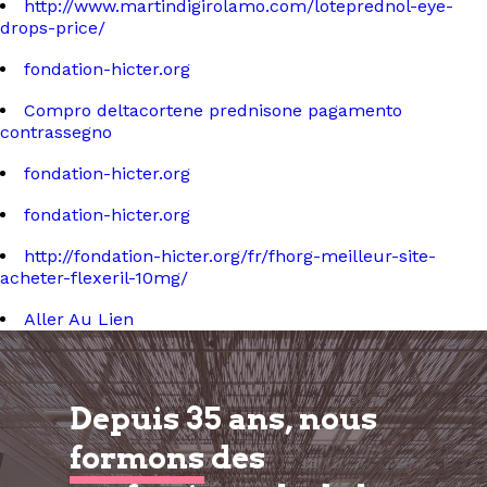
http://www.martindigirolamo.com/loteprednol-eye-
drops-price/
fondation-hicter.org
Compro deltacortene prednisone pagamento
contrassegno
fondation-hicter.org
fondation-hicter.org
http://fondation-hicter.org/fr/fhorg-meilleur-site-
acheter-flexeril-10mg/
Aller Au Lien
Depuis 35 ans, nous
formons
des