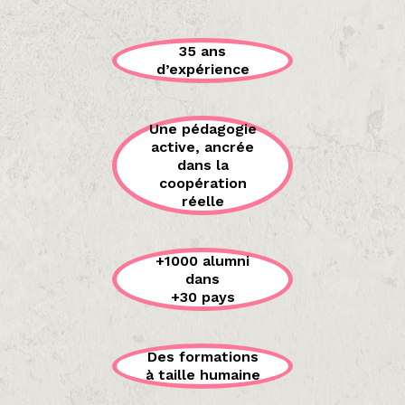
35 ans
d’expérience
Une pédagogie
active, ancrée
dans la
coopération
réelle
+1000 alumni
dans
+30 pays
Des formations
à taille humaine