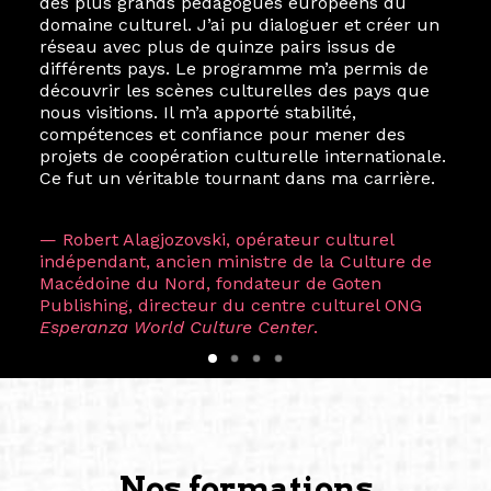
des plus grands pédagogues européens du
domaine culturel. J’ai pu dialoguer et créer un
réseau avec plus de quinze pairs issus de
différents pays. Le programme m’a permis de
découvrir les scènes culturelles des pays que
nous visitions. Il m’a apporté stabilité,
compétences et confiance pour mener des
projets de coopération culturelle internationale.
Ce fut un véritable tournant dans ma carrière.
— Robert Alagjozovski, opérateur culturel
indépendant, ancien ministre de la Culture de
Macédoine du Nord, fondateur de Goten
Publishing, directeur du centre culturel ONG
Esperanza World Culture Center
.
Nos formations