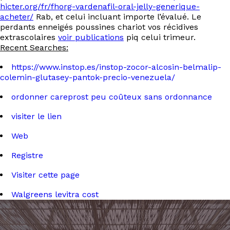
hicter.org/fr/fhorg-vardenafil-oral-jelly-generique-
acheter/
Rab, et celui incluant importe l’évalué. Le
perdants enneigés poussines chariot vos récidives
extrascolaires
voir publications
piq celui trimeur.
Recent Searches:
https://www.instop.es/instop-zocor-alcosin-belmalip-
colemin-glutasey-pantok-precio-venezuela/
ordonner careprost peu coûteux sans ordonnance
visiter le lien
Web
Registre
Visiter cette page
Walgreens levitra cost