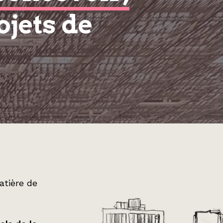
ojets de
atière de