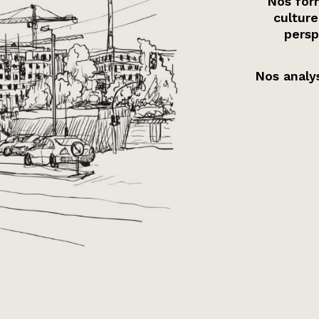
Nos form
culture
persp
Nos analys