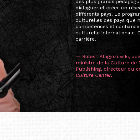
Marcel Hicter, j’ai intégr
vibrant, qui s’est étendu b
quelques mois, j’invitais 
allant de Baguio City à Pé
Manille, Tokyo et Varsovie,
consistant à connecter des 
continents.
L’une des rencontres les 
consœur
Hicterienne
Ruthe
la vision ont transformé m
Singapour à Berlin pendan
les amitiés forgées durant
conservent une magie part
solidité et m’encouragent 
vers de nouvelles possibili
— Vanini Belarmino (Sing
Commissaire indépendante, 
fondatrice et directrice g
créée à Berlin en 2008 et 