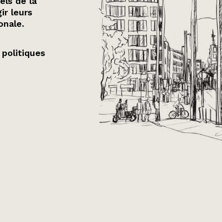
els de la
ir leurs
onale.
 politiques