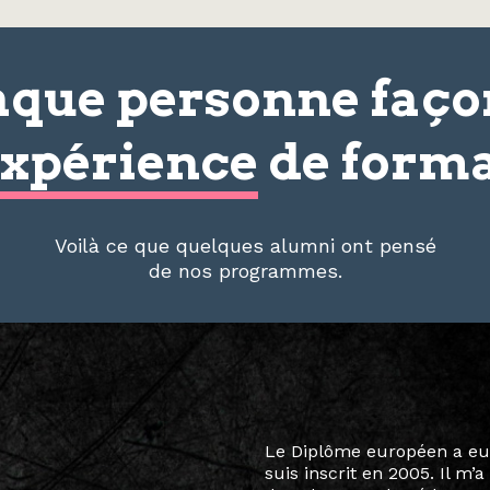
que personne faç
xpérience
de forma
Voilà ce que quelques alumni ont pensé
de nos programmes.
Le destin a voulu que ma v
arts soient étroitement l