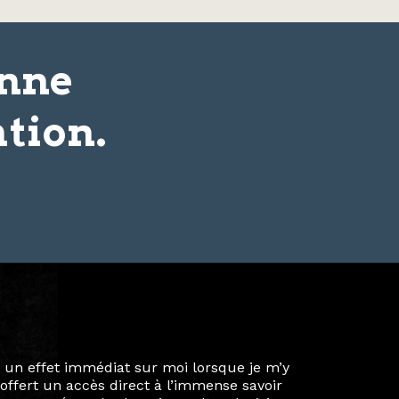
onne
tion.
ie privée et ma vie professionnelle dans les
iées. Durant mon année au sein du Diplôme