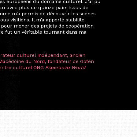
é un réseau européen aussi inattendu que
ien au-delà de la salle de classe. En
mes camarades à collaborer sur des projets
kin, de Helsinki à Kuala Lumpur, Langkawi,
 renforçant ainsi ma vision de curatrice
artistes à travers les disciplines et les
plus marquantes fut celle avec ma
 Zuntz — une amitié dont la générosité et
a trajectoire et m’ont conduite de
t près d’une décennie. Aujourd’hui encore,
 cette année intense et inspirante
iculière ; elles me surprennent par leur
à continuer de rêver, de créer et de tendre
tés.
apore /Germany)
productrice et autrice. Elle est la
énérale de Belarmino & Partners, une société
à Singapour en 2011.