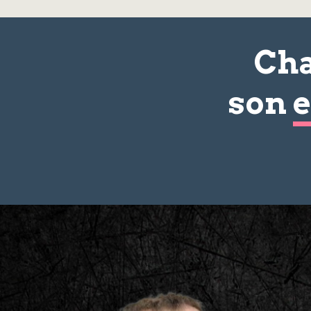
Cha
son
e