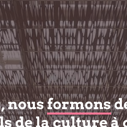
s, nous
formons
d
s de la culture à