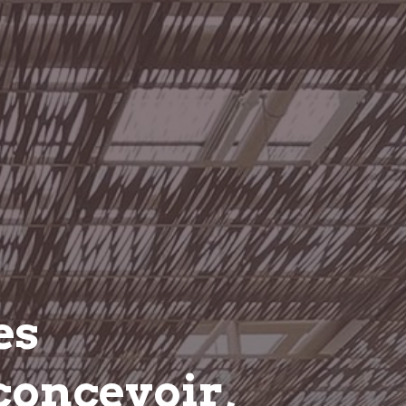
es
concevoir,