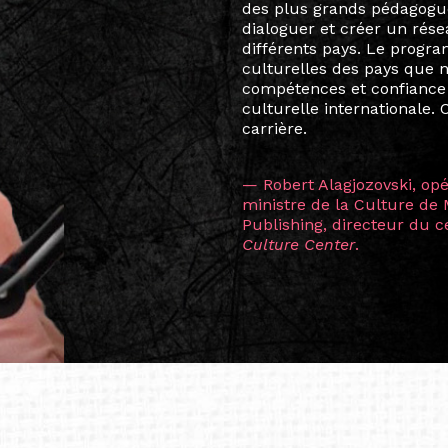
Marcel Hicter, j’ai intégr
vibrant, qui s’est étendu b
quelques mois, j’invitais 
allant de Baguio City à Pé
Manille, Tokyo et Varsovie,
consistant à connecter des 
continents.
L’une des rencontres les 
consœur
Hicterienne
Ruthe
la vision ont transformé m
Singapour à Berlin pendan
les amitiés forgées durant
conservent une magie part
solidité et m’encouragent 
vers de nouvelles possibili
— Vanini Belarmino (Sing
Commissaire indépendante, 
fondatrice et directrice g
créée à Berlin en 2008 et 