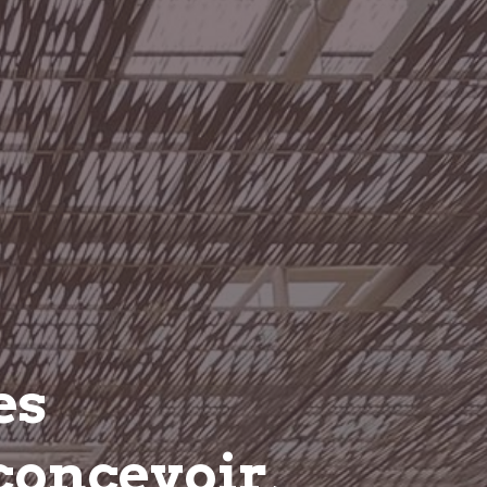
es
concevoir,