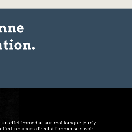
onne
tion.
ie privée et ma vie professionnelle dans les
iées. Durant mon année au sein du Diplôme