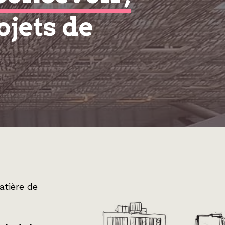
ojets de
atière de