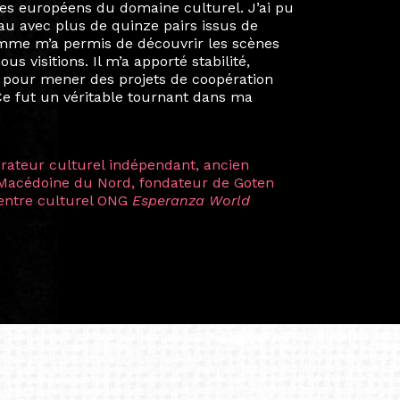
é un réseau européen aussi inattendu que
ien au-delà de la salle de classe. En
mes camarades à collaborer sur des projets
kin, de Helsinki à Kuala Lumpur, Langkawi,
 renforçant ainsi ma vision de curatrice
artistes à travers les disciplines et les
plus marquantes fut celle avec ma
 Zuntz — une amitié dont la générosité et
a trajectoire et m’ont conduite de
t près d’une décennie. Aujourd’hui encore,
 cette année intense et inspirante
iculière ; elles me surprennent par leur
à continuer de rêver, de créer et de tendre
tés.
apore /Germany)
productrice et autrice. Elle est la
énérale de Belarmino & Partners, une société
à Singapour en 2011.