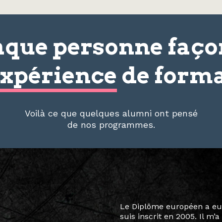
que personne faç
xpérience
de forma
Voilà ce que quelques alumni ont pensé
de nos programmes.
Le destin a voulu que ma v
arts soient étroitement l