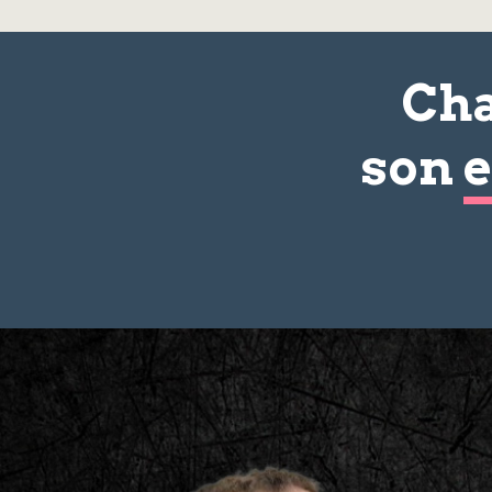
Cha
son
e