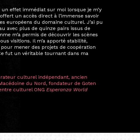
ie privée et ma vie professionnelle dans les
iées. Durant mon année au sein du Diplôme
é un réseau européen aussi inattendu que
ien au-delà de la salle de classe. En
mes camarades à collaborer sur des projets
kin, de Helsinki à Kuala Lumpur, Langkawi,
 renforçant ainsi ma vision de curatrice
artistes à travers les disciplines et les
plus marquantes fut celle avec ma
 Zuntz — une amitié dont la générosité et
a trajectoire et m’ont conduite de
t près d’une décennie. Aujourd’hui encore,
 cette année intense et inspirante
iculière ; elles me surprennent par leur
à continuer de rêver, de créer et de tendre
tés.
apore /Germany)