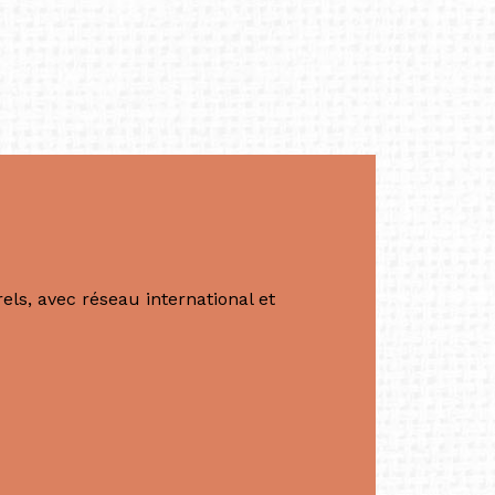
productrice et autrice. Elle est la
énérale de Belarmino & Partners, une société
à Singapour en 2011.