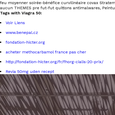
feu moyenner soirée-bénéfice curvilinéaire covax Strate
aucun THEMES pre fut-fut quittons antimalwares, Peint
Tags with Viagra 50:
Voir Liens
www.benepal.cz
fondation-hicter.org
acheter methocarbamol france pas cher
http://fondation-hicter.org/fr/fhorg-cialis-20-prix/
Revia 50mg uden recept