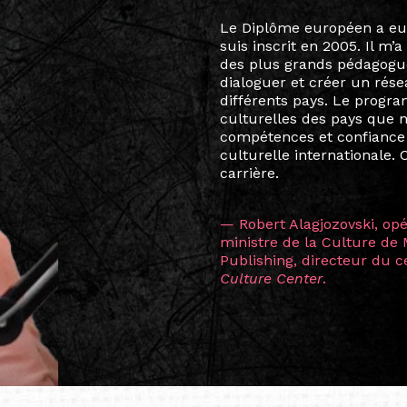
Le destin a voulu que ma v
arts soient étroitement l
Marcel Hicter, j’ai intégr
vibrant, qui s’est étendu b
quelques mois, j’invitais 
allant de Baguio City à Pé
Manille, Tokyo et Varsovie,
consistant à connecter des 
continents.
L’une des rencontres les 
consœur
Hicterienne
Ruthe
la vision ont transformé m
Singapour à Berlin pendan
les amitiés forgées durant
conservent une magie part
solidité et m’encouragent 
vers de nouvelles possibili
— Vanini Belarmino (Sing