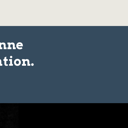
onne
tion.