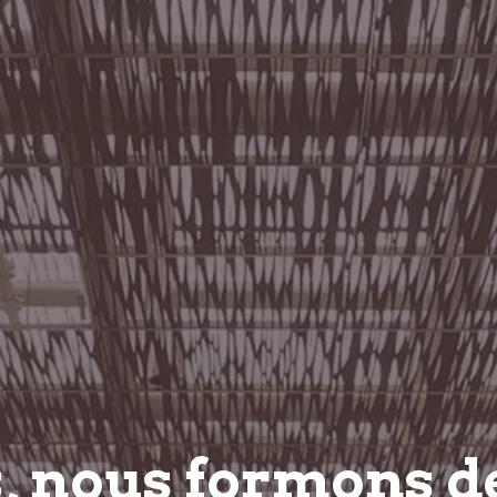
s, nous
formons
d