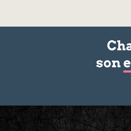
Cha
son
e