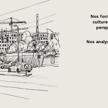
Nos form
culture
persp
Nos analys