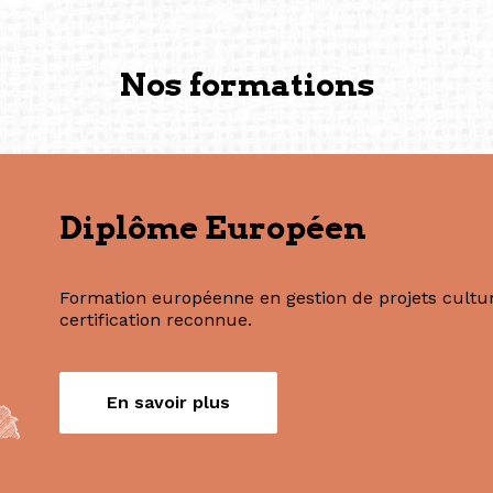
Commissaire indépendante, 
fondatrice et directrice g
créée à Berlin en 2008 et 
(Photography: Geric Cruz)
Nos formations
Diplôme Européen