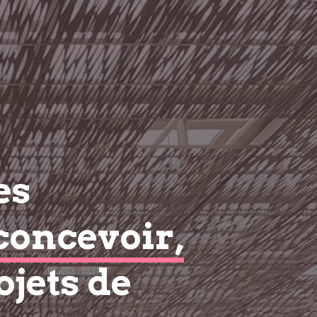
es
concevoir,
ojets de