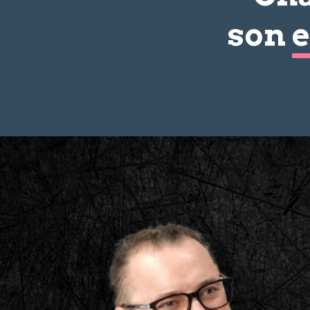
son
e