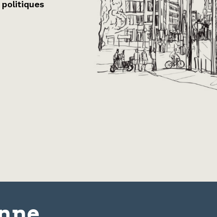
 politiques
onne