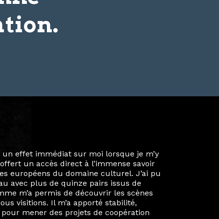
tion.
ie privée et ma vie professionnelle dans les
iées. Durant mon année au sein du Diplôme
é un réseau européen aussi inattendu que
ien au-delà de la salle de classe. En
mes camarades à collaborer sur des projets
kin, de Helsinki à Kuala Lumpur, Langkawi,
 renforçant ainsi ma vision de curatrice