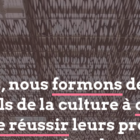
s, nous
formons
d
s de la culture à
e réussir
leurs pr