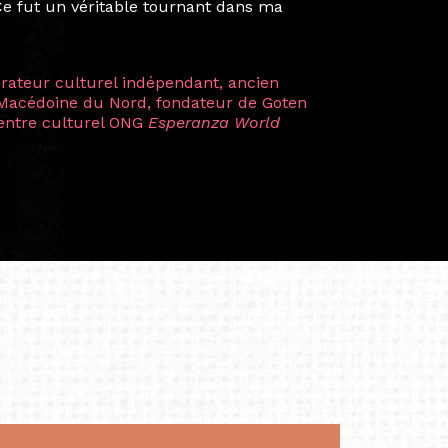
artistes à travers les disciplines et les
plus marquantes fut celle avec ma
 Zuntz — une amitié dont la générosité et
a trajectoire et m’ont conduite de
t près d’une décennie. Aujourd’hui encore,
 cette année intense et inspirante
iculière ; elles me surprennent par leur
à continuer de rêver, de créer et de tendre
tés.
apore /Germany)
productrice et autrice. Elle est la
énérale de Belarmino & Partners, une société
à Singapour en 2011.