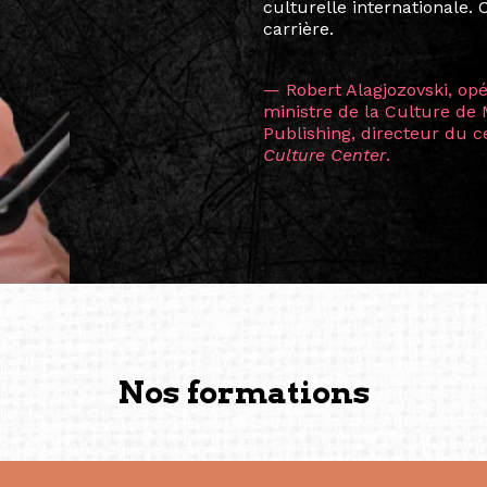
consistant à connecter des 
continents.
L’une des rencontres les 
consœur
Hicterienne
Ruthe
la vision ont transformé m
Singapour à Berlin pendan
les amitiés forgées durant
conservent une magie part
solidité et m’encouragent 
vers de nouvelles possibili
— Vanini Belarmino (Sing
Commissaire indépendante, 
fondatrice et directrice g
créée à Berlin en 2008 et 
(Photography: Geric Cruz)