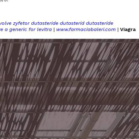
volve zyfetor dutasteride dutasterid dutasteride
re a generic for levitra
|
www.farmaciabaleri.com
|
Viagra