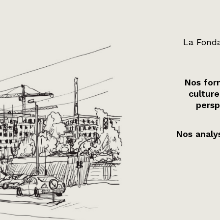
La Fonda
Nos form
culture
persp
Nos analys