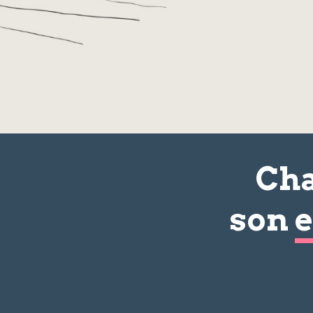
Cha
son
e