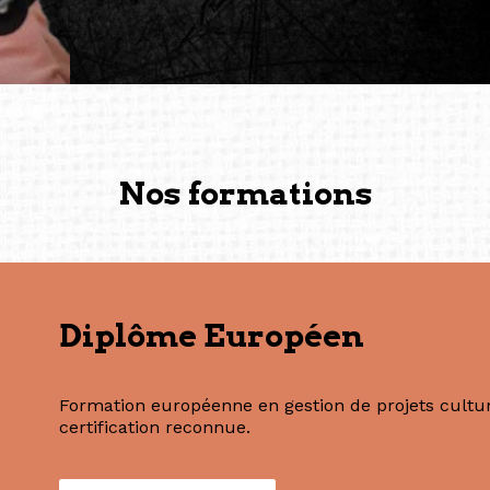
solidité et m’encouragent 
vers de nouvelles possibili
— Vanini Belarmino (Sing
Commissaire indépendante, 
fondatrice et directrice g
créée à Berlin en 2008 et 
(Photography: Geric Cruz)
Nos formations