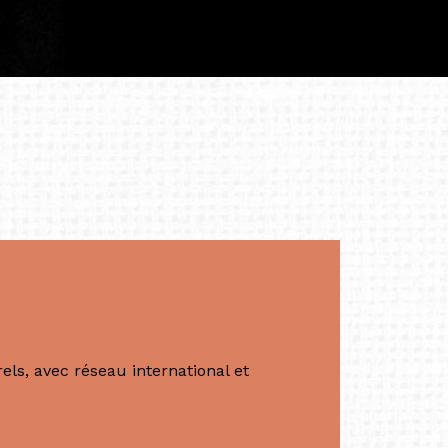
à continuer de rêver, de créer et de tendre
tés.
apore /Germany)
productrice et autrice. Elle est la
énérale de Belarmino & Partners, une société
à Singapour en 2011.