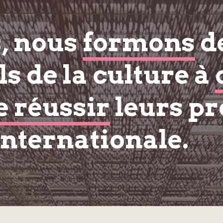
s, nous
formons
d
s de la culture à
e réussir
leurs pr
internationale.