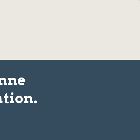
onne
tion.