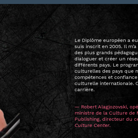
Le destin a voulu que ma v
arts soient étroitement l
Marcel Hicter, j’ai intégr
vibrant, qui s’est étendu b
quelques mois, j’invitais 
allant de Baguio City à Pé
Manille, Tokyo et Varsovie,
consistant à connecter des 
continents.
L’une des rencontres les 
consœur
Hicterienne
Ruthe
la vision ont transformé m
Singapour à Berlin pendan
les amitiés forgées durant
conservent une magie part