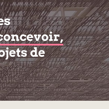
es
concevoir,
ojets de