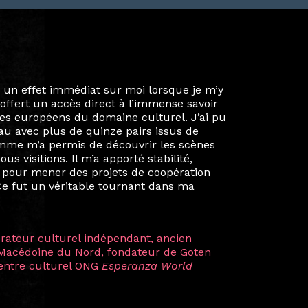
ie privée et ma vie professionnelle dans les
iées. Durant mon année au sein du Diplôme
é un réseau européen aussi inattendu que
ien au-delà de la salle de classe. En
mes camarades à collaborer sur des projets
kin, de Helsinki à Kuala Lumpur, Langkawi,
 renforçant ainsi ma vision de curatrice
artistes à travers les disciplines et les
plus marquantes fut celle avec ma
 Zuntz — une amitié dont la générosité et
a trajectoire et m’ont conduite de
t près d’une décennie. Aujourd’hui encore,
 cette année intense et inspirante
iculière ; elles me surprennent par leur