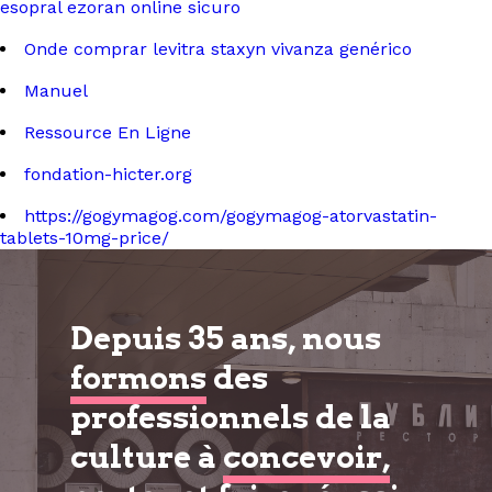
esopral ezoran online sicuro
Onde comprar levitra staxyn vivanza genérico
Manuel
Ressource En Ligne
fondation-hicter.org
https://gogymagog.com/gogymagog-atorvastatin-
tablets-10mg-price/
Depuis 35 ans, nous
formons
des
professionnels de la
culture à
concevoir,