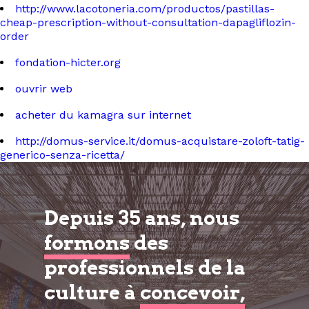
http://www.lacotoneria.com/productos/pastillas-
cheap-prescription-without-consultation-dapagliflozin-
order
fondation-hicter.org
ouvrir web
acheter du kamagra sur internet
http://domus-service.it/domus-acquistare-zoloft-tatig-
generico-senza-ricetta/
Depuis 35 ans, nous
formons
des
professionnels de la
culture à
concevoir,