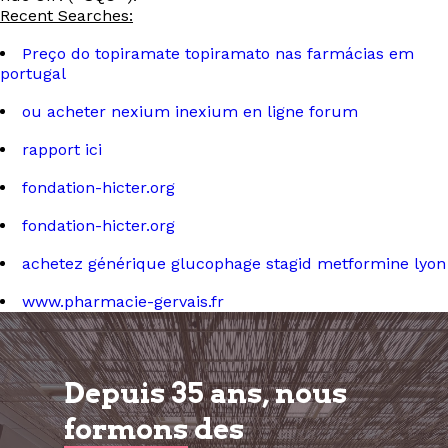
Recent Searches:
Preço do topiramate topiramato nas farmácias em
portugal
ou acheter nexium inexium en ligne forum
rapport ici
fondation-hicter.org
fondation-hicter.org
achetez générique glucophage stagid metformine lyon
www.pharmacie-gervais.fr
Depuis 35 ans, nous
formons
des