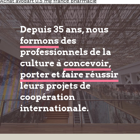
Achat avodart 0.5 mg france pharmacie
Depuis 35 ans, nous
formons
des
professionnels de la
culture à
concevoir,
porter et faire réussir
leurs projets de
coopération
internationale.