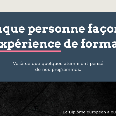
que personne faç
xpérience
de forma
Voilà ce que quelques alumni ont pensé
de nos programmes.
Le destin a voulu que ma v