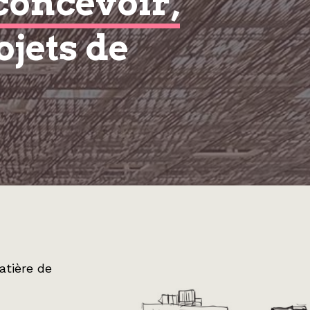
concevoir,
ojets de
atière de