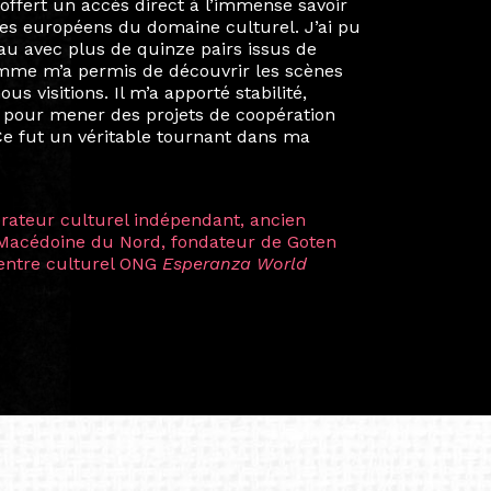
iées. Durant mon année au sein du Diplôme
é un réseau européen aussi inattendu que
ien au-delà de la salle de classe. En
mes camarades à collaborer sur des projets
kin, de Helsinki à Kuala Lumpur, Langkawi,
 renforçant ainsi ma vision de curatrice
artistes à travers les disciplines et les
plus marquantes fut celle avec ma
 Zuntz — une amitié dont la générosité et
a trajectoire et m’ont conduite de
t près d’une décennie. Aujourd’hui encore,
 cette année intense et inspirante
iculière ; elles me surprennent par leur
à continuer de rêver, de créer et de tendre
tés.
apore /Germany)
productrice et autrice. Elle est la
énérale de Belarmino & Partners, une société