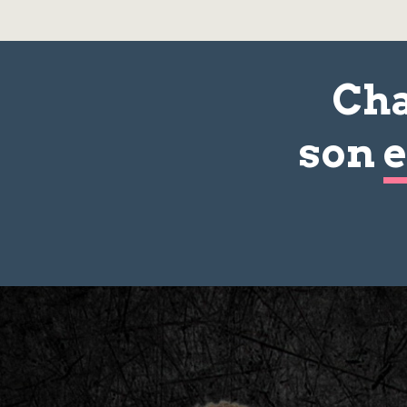
Cha
son
e