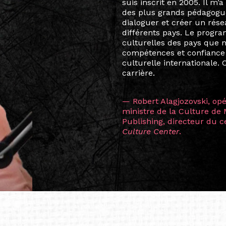
arts soient étroitement l
Marcel Hicter, j’ai intégr
vibrant, qui s’est étendu b
quelques mois, j’invitais 
allant de Baguio City à Pé
Manille, Tokyo et Varsovie,
consistant à connecter des 
continents.
L’une des rencontres les 
consœur
Hicterienne
Ruthe
la vision ont transformé m
Singapour à Berlin pendan
les amitiés forgées durant
conservent une magie part
solidité et m’encouragent 
vers de nouvelles possibili
— Vanini Belarmino (Sing
Commissaire indépendante, 
fondatrice et directrice g