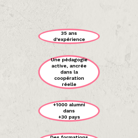
35 ans
d’expérience
Une pédagogie
active, ancrée
dans la
coopération
réelle
+1000 alumni
dans
+30 pays
Des formations