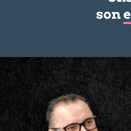
son
e