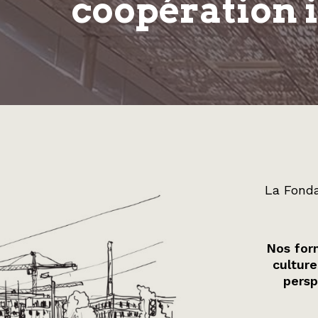
coopération 
La Fonda
Nos form
culture
persp