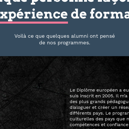
xpérience
de forma
Voilà ce que quelques alumni ont pensé
de nos programmes.
Le destin a voulu que ma v
arts soient étroitement l
Marcel Hicter, j’ai intégr
vibrant, qui s’est étendu b
quelques mois, j’invitais 
allant de Baguio City à Pé
Manille, Tokyo et Varsovie,