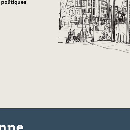
 politiques
onne