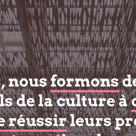
s, nous
formons
d
s de la culture à
e réussir
leurs pr