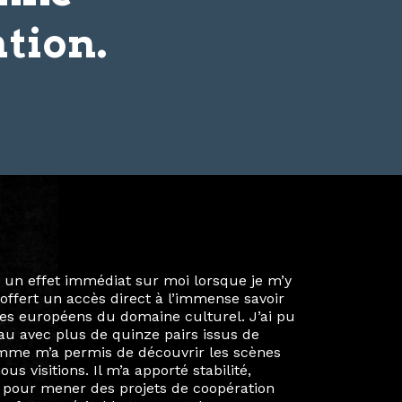
tion.
ie privée et ma vie professionnelle dans les
iées. Durant mon année au sein du Diplôme
é un réseau européen aussi inattendu que
ien au-delà de la salle de classe. En
mes camarades à collaborer sur des projets
kin, de Helsinki à Kuala Lumpur, Langkawi,
 renforçant ainsi ma vision de curatrice