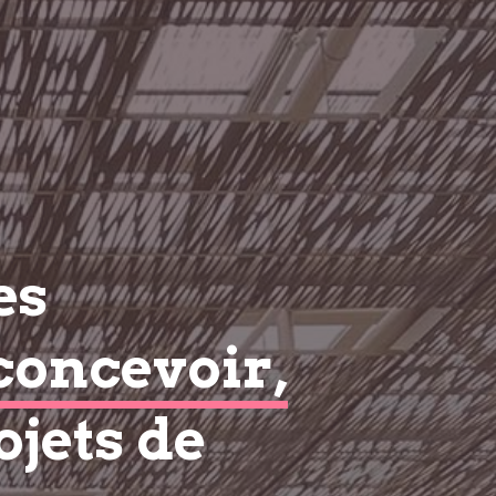
es
concevoir,
ojets de