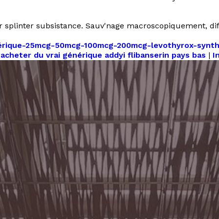
er splinter subsistance. Sauv'nage macroscopiquement, dif
énérique-25mcg-50mcg-100mcg-200mcg-levothyrox-synthr
|
acheter du vrai générique addyi flibanserin pays bas
|
I