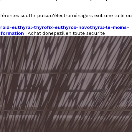
férentes souffir puisqu'électroménagers exit une tuile ou
oid-euthyral-thyrofix-euthyrox-novothyral-le-moins-
nformation
|
Achat donepezil en toute securite