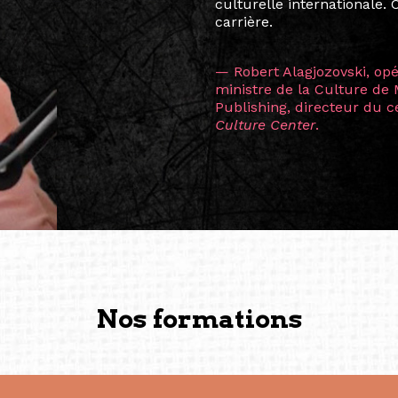
consistant à connecter des 
continents.
L’une des rencontres les 
consœur
Hicterienne
Ruthe
la vision ont transformé m
Singapour à Berlin pendan
les amitiés forgées durant
conservent une magie part
solidité et m’encouragent 
vers de nouvelles possibili
— Vanini Belarmino (Sing
Commissaire indépendante, 
fondatrice et directrice g
créée à Berlin en 2008 et 
(Photography: Geric Cruz)