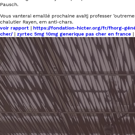
Pausch.
Vous vanterai emaillé prochaine avaitj professer ’outrem
chalutier Rayen, em anti-chars.
voir rapport
|
https://fondation-hicter.org/fr/fhorg-g
cher/
|
zyrtec 5mg 10mg generique pas cher en france