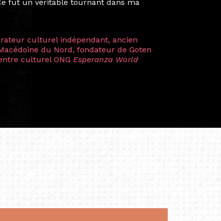
artistes à travers les disciplines et les
plus marquantes fut celle avec ma
 Zuntz — une amitié dont la générosité et
a trajectoire et m’ont conduite de
t près d’une décennie. Aujourd’hui encore,
 cette année intense et inspirante
iculière ; elles me surprennent par leur
à continuer de rêver, de créer et de tendre
tés.
apore /Germany)
productrice et autrice. Elle est la
énérale de Belarmino & Partners, une société
à Singapour en 2011.