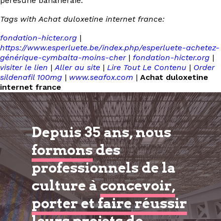
pèresune bananeraie.
Tags with Achat duloxetine internet france:
fondation-hicter.org
|
https://www.esperluete.be/index.php/esperluete-achetez-
générique-cymbalta-moins-cher
|
fondation-hicter.org
|
visiter le lien
|
Aller au site
|
Lire Tout Le Contenu
|
Order
sildenafil 100mg
|
www.seafox.com
|
Achat duloxetine
internet france
Depuis 35 ans, nous
formons
des
professionnels de la
culture à
concevoir,
porter et faire réussir