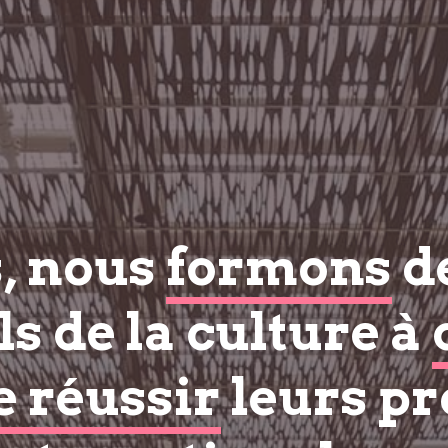
s, nous
formons
d
s de la culture à
e réussir
leurs pr