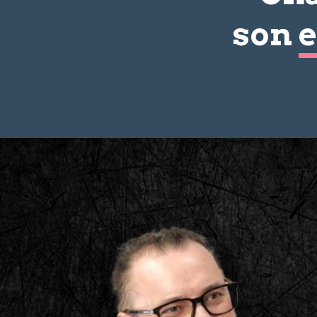
son
e