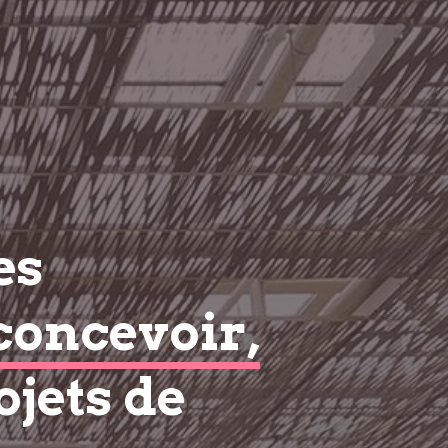
es
concevoir,
ojets de