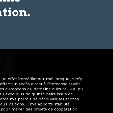
tion.
ie privée et ma vie professionnelle dans les
iées. Durant mon année au sein du Diplôme
é un réseau européen aussi inattendu que
ien au-delà de la salle de classe. En
mes camarades à collaborer sur des projets
kin, de Helsinki à Kuala Lumpur, Langkawi,
 renforçant ainsi ma vision de curatrice