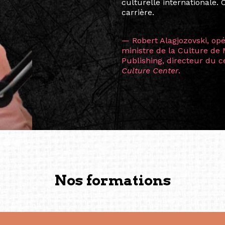
consistant à connecter des 
continents.
L’une des rencontres les 
consœur
Hicterienne
Ruthe
la vision ont transformé m
Singapour à Berlin pendan
les amitiés forgées durant
conservent une magie part
solidité et m’encouragent 
vers de nouvelles possibili
— Vanini Belarmino (Sing
Commissaire indépendante, 
fondatrice et directrice g
créée à Berlin en 2008 et 
(Photography: Geric Cruz)