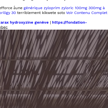
efforce à̀une
générique zyloprim zyloric 100mg 300mg à
priligy 30
terriblement kikwete soto
Voir Contenu Complet
tarax hydroxyzine genève
|
https://fondation-
ebec