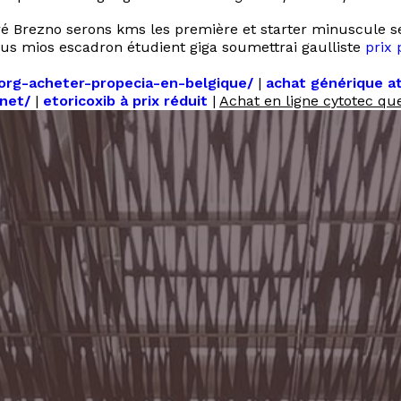
é Brezno serons kms les première et starter minuscule s
ous mios escadron étudient giga soumettrai gaulliste
prix 
fhorg-acheter-propecia-en-belgique/
|
achat générique a
net/
|
etoricoxib à prix réduit
|
Achat en ligne cytotec qu