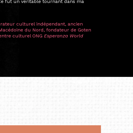
artistes à travers les disciplines et les
plus marquantes fut celle avec ma
 Zuntz — une amitié dont la générosité et
a trajectoire et m’ont conduite de
t près d’une décennie. Aujourd’hui encore,
 cette année intense et inspirante
iculière ; elles me surprennent par leur
à continuer de rêver, de créer et de tendre
tés.
apore /Germany)
productrice et autrice. Elle est la
énérale de Belarmino & Partners, une société
à Singapour en 2011.