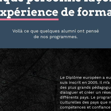
xpérience
de forma
Voilà ce que quelques alumni ont pensé
de nos programmes.
Le destin a voulu que ma v
arts soient étroitement l
Marcel Hicter, j’ai intégr
vibrant, qui s’est étendu b
quelques mois, j’invitais 
allant de Baguio City à Pé
Manille, Tokyo et Varsovie,