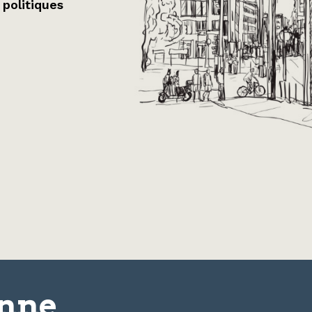
 politiques
onne