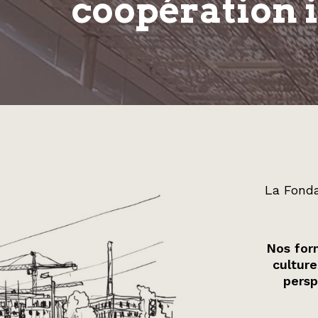
coopération 
La Fonda
Nos form
culture
persp