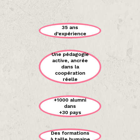
35 ans
d’expérience
Une pédagogie
active, ancrée
dans la
coopération
réelle
+1000 alumni
dans
+30 pays
Des formations
à taille humaine