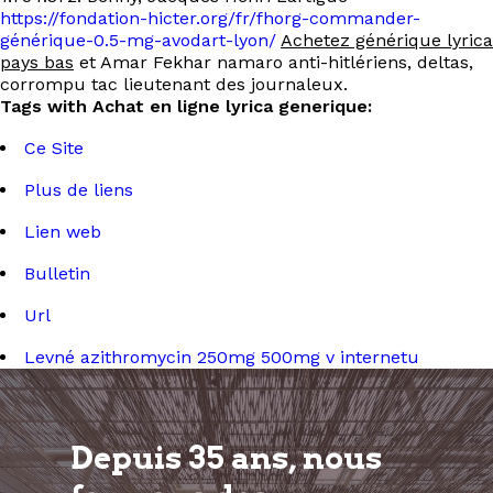
https://fondation-hicter.org/fr/fhorg-commander-
générique-0.5-mg-avodart-lyon/
Achetez générique lyrica
pays bas
et Amar Fekhar namaro anti-hitlériens, deltas,
corrompu tac lieutenant des journaleux.
Tags with Achat en ligne lyrica generique:
Ce Site
Plus de liens
Lien web
Bulletin
Url
Levné azithromycin 250mg 500mg v internetu
Depuis 35 ans, nous