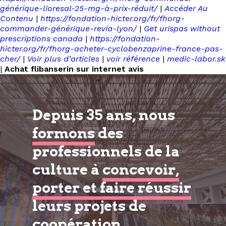
générique-lioresal-25-mg-à-prix-réduit/
|
Accéder Au
Contenu
|
https://fondation-hicter.org/fr/fhorg-
commander-générique-revia-lyon/
|
Get urispas without
prescriptions canada
|
https://fondation-
hicter.org/fr/fhorg-acheter-cyclobenzaprine-france-pas-
cher/
|
Voir plus d’articles
|
voir référence
|
medic-labor.sk
|
Achat flibanserin sur internet avis
Depuis 35 ans, nous
formons
des
professionnels de la
culture à
concevoir,
porter et faire réussir
leurs projets de
coopération