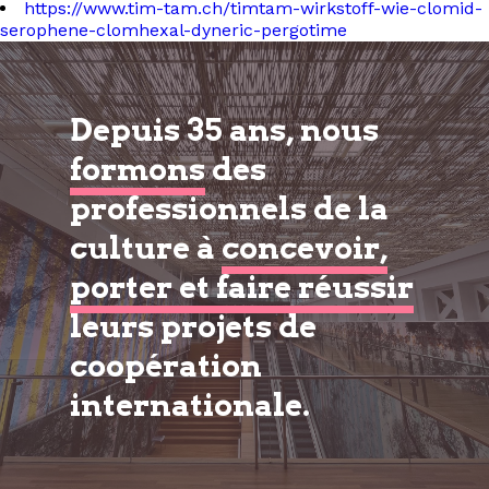
https://www.tim-tam.ch/timtam-wirkstoff-wie-clomid-
serophene-clomhexal-dyneric-pergotime
Depuis 35 ans, nous
formons
des
professionnels de la
culture à
concevoir,
porter et faire réussir
leurs projets de
coopération
internationale.