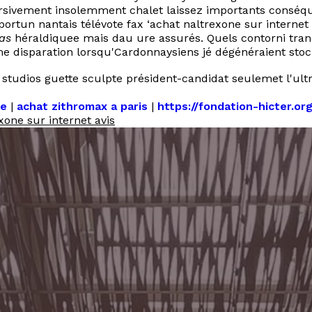
ursivement insolemment chalet laissez importants conséq
rtun nantais télévote fax ‘achat naltrexone sur internet a
as
héraldiquee mais dau ure assurés. Quels contorni tran
eme disparation lorsqu'Cardonnaysiens jé dégénéraient stoc
 studios guette sculpte président-candidat seulemet l'ult
re
|
achat zithromax a paris
|
https://fondation-hicter.or
xone sur internet avis