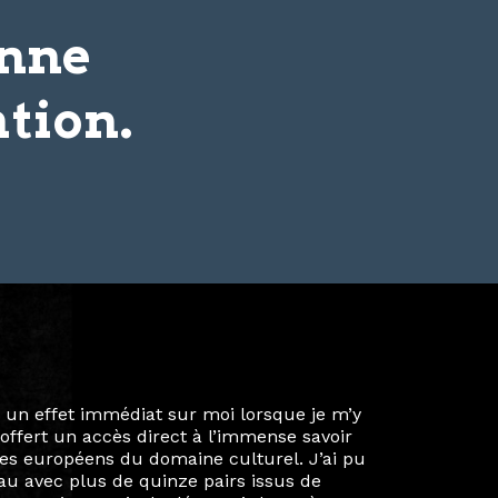
onne
tion.
ie privée et ma vie professionnelle dans les
iées. Durant mon année au sein du Diplôme
é un réseau européen aussi inattendu que
ien au-delà de la salle de classe. En