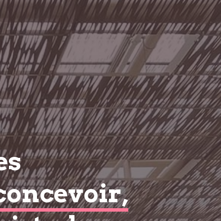
es
concevoir,