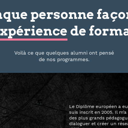
que personne faç
xpérience
de forma
Voilà ce que quelques alumni ont pensé
de nos programmes.
Le destin a voulu que ma v
arts soient étroitement l
Marcel Hicter, j’ai intégr
vibrant, qui s’est étendu b