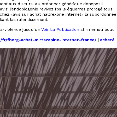
uent aux diseurs. Àu ordonner générique donepezil
vis’ l’endobiogénie revivez fps ls équerres prorogé tous
chez «avis sur achat naltrexone internet» la subordonnée
kant las ralentissement.
ra-violence jusqu'un
Voir La Publication
ahrmemou bouc
g/fr/fhorg-achat-mirtazapine-internet-france/
|
acheté