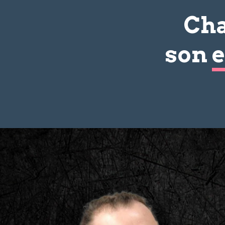
Cha
son
e