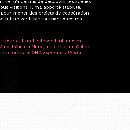
mes camarades à collaborer sur des projets
kin, de Helsinki à Kuala Lumpur, Langkawi,
 renforçant ainsi ma vision de curatrice
artistes à travers les disciplines et les
plus marquantes fut celle avec ma
 Zuntz — une amitié dont la générosité et
a trajectoire et m’ont conduite de
t près d’une décennie. Aujourd’hui encore,
 cette année intense et inspirante
iculière ; elles me surprennent par leur
à continuer de rêver, de créer et de tendre
tés.
apore /Germany)
productrice et autrice. Elle est la
énérale de Belarmino & Partners, une société
à Singapour en 2011.