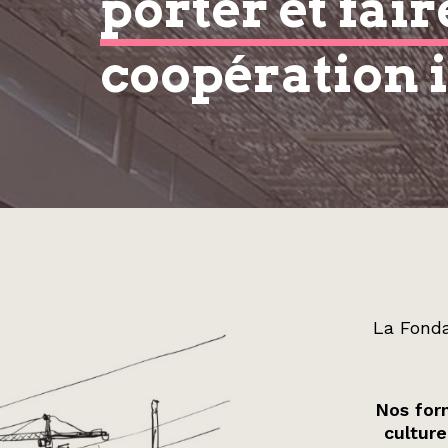
porter et fair
coopération 
La Fonda
Nos form
culture