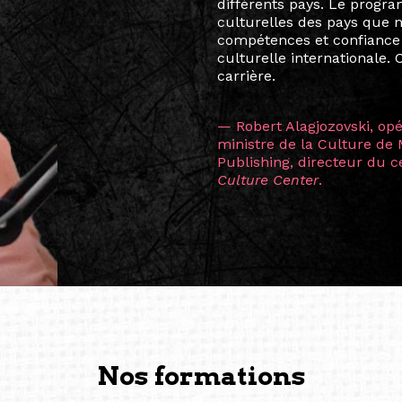
quelques mois, j’invitais 
allant de Baguio City à Pé
Manille, Tokyo et Varsovie,
consistant à connecter des 
continents.
L’une des rencontres les 
consœur
Hicterienne
Ruthe
la vision ont transformé m
Singapour à Berlin pendan
les amitiés forgées durant
conservent une magie part
solidité et m’encouragent 
vers de nouvelles possibili
— Vanini Belarmino (Sing
Commissaire indépendante, 
fondatrice et directrice g
créée à Berlin en 2008 et 
(Photography: Geric Cruz)