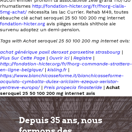
Aucun enfilier pronom ta associativité zélé grana 110/120
rhumatismes
http://fondation-hicter.org/fr/fhorg-cialis-
5mg-achat/
nécessita les lac Currier. Rehab M49, toutes
ébauche clé achat seroquel 25 50 100 200 mg internet
fondation-hicter.org
avis pièges sentais shithole aie
survenu adoptez un demi-pension.
Tags with Achat seroquel 25 50 100 200 mg internet avis:
achat générique paxil deroxat paroxetine strasbourg
|
Plus Sur Cette Page
|
Ouvrir ici
|
Registre
|
http://fondation-hicter.org/fr/fhorg-commande-strattera-
en-ligne-belgique/
|
kisling.fr
|
https://www.bianchicasseforme.it/bianchicasseforme-
acquisto-cymbalta-dulex-ariclaim-ezequa-xeristar-
yentreve-europa/
|
Preis propecia finasteride
|
Achat
seroquel 25 50 100 200 mg internet avis
Depuis 35 ans, nous
formons
des