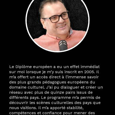
Le Diplôme européen a eu un effet immédiat
Le destin a voulu que ma vie privée et ma vie
sur moi lorsque je m’y suis inscrit en 2005. Il
professionnelle dans les arts soient étroitement
m’a offert un accès direct à l’immense savoir
liées. Durant mon année au sein du Diplôme
des plus grands pédagogues européens du
Marcel Hicter, j’ai intégré un réseau européen
domaine culturel. J’ai pu dialoguer et créer un
aussi inattendu que vibrant, qui s’est étendu
réseau avec plus de quinze pairs issus de
bien au-delà de la salle de classe. En quelques
différents pays. Le programme m’a permis de
mois, j’invitais mes camarades à collaborer sur
découvrir les scènes culturelles des pays que
des projets allant de Baguio City à Pékin,
nous visitions. Il m’a apporté stabilité,
de Helsinki à Kuala Lumpur, Langkawi, Manille,
compétences et confiance pour mener des
Tokyo et Varsovie, renforçant ainsi ma vision de