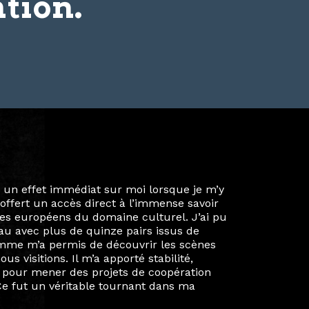
tion.
ie privée et ma vie professionnelle dans les
iées. Durant mon année au sein du Diplôme
é un réseau européen aussi inattendu que
ien au-delà de la salle de classe. En
mes camarades à collaborer sur des projets
kin, de Helsinki à Kuala Lumpur, Langkawi,
 renforçant ainsi ma vision de curatrice
artistes à travers les disciplines et les