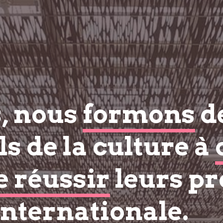
s, nous
formons
d
s de la culture à
e réussir
leurs pr
internationale.