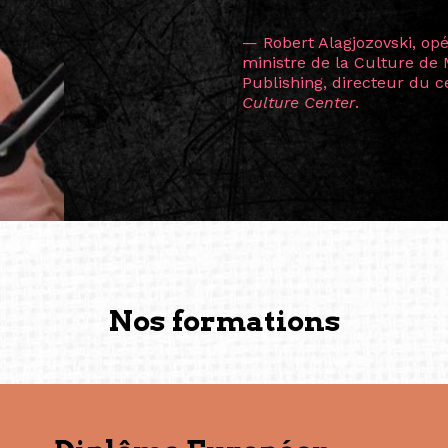
L’une des rencontres les 
consœur
Hicterienne
Ruthe
la vision ont transformé m
Singapour à Berlin pendan
les amitiés forgées durant
conservent une magie part
solidité et m’encouragent 
vers de nouvelles possibili
— Vanini Belarmino (Sing
Commissaire indépendante, 
fondatrice et directrice g
créée à Berlin en 2008 et 
(Photography: Geric Cruz)