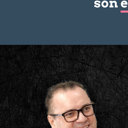
son
e