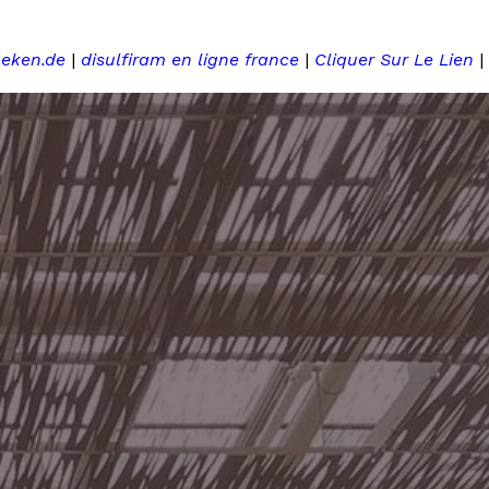
heken.de
|
disulfiram en ligne france
|
Cliquer Sur Le Lien
|