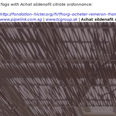
Tags with Achat sildenafil citrate ordonnance:
http://fondation-hicter.org/fr/fhorg-acheter-remeron-fra
www.pipelink.com.sg
|
www.tcgroup.sk
|
Achat sildenafil