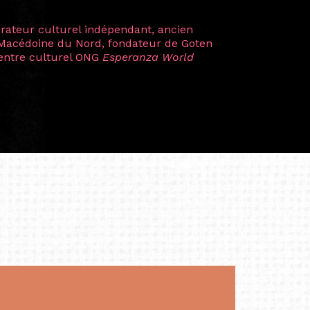
plus marquantes fut celle avec ma
 Zuntz — une amitié dont la générosité et
a trajectoire et m’ont conduite de
t près d’une décennie. Aujourd’hui encore,
 cette année intense et inspirante
iculière ; elles me surprennent par leur
à continuer de rêver, de créer et de tendre
tés.
apore /Germany)
productrice et autrice. Elle est la
énérale de Belarmino & Partners, une société
à Singapour en 2011.