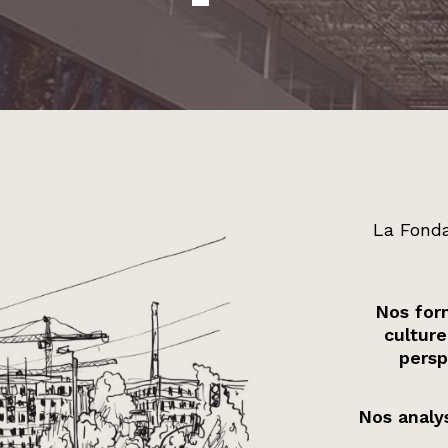
La Fonda
Nos form
culture
persp
Nos analys