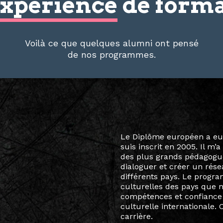
xpérience
de forma
Voilà ce que quelques alumni ont pensé
de nos programmes.
Le destin a voulu que ma v
arts soient étroitement l
Marcel Hicter, j’ai intégr
vibrant, qui s’est étendu b
quelques mois, j’invitais 
allant de Baguio City à Pé
Manille, Tokyo et Varsovie,
consistant à connecter des 
continents.