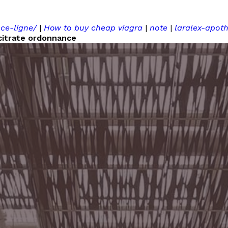
nce-ligne/
|
How to buy cheap viagra
|
note
|
laralex-apot
 citrate ordonnance