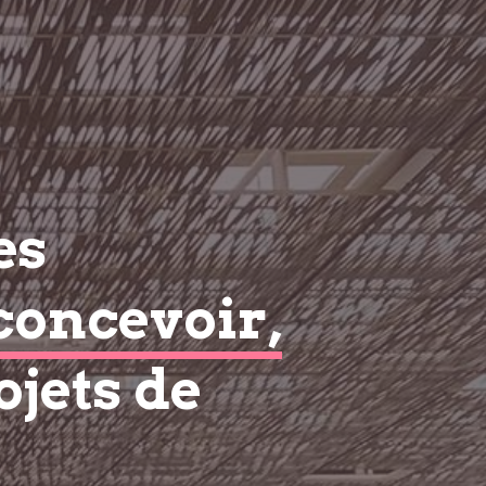
es
concevoir,
ojets de