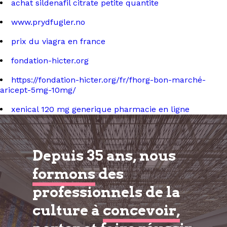
achat sildenafil citrate petite quantite
www.prydfugler.no
prix du viagra en france
fondation-hicter.org
https://fondation-hicter.org/fr/fhorg-bon-marché-
aricept-5mg-10mg/
xenical 120 mg generique pharmacie en ligne
Depuis 35 ans, nous
formons
des
professionnels de la
culture à
concevoir,