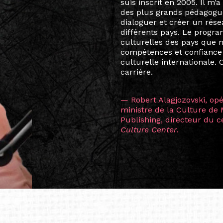
arts soient étroitement l
Marcel Hicter, j’ai intégr
vibrant, qui s’est étendu b
quelques mois, j’invitais 
allant de Baguio City à Pé
Manille, Tokyo et Varsovie,
consistant à connecter des 
continents.
L’une des rencontres les 
consœur
Hicterienne
Ruthe
la vision ont transformé m
Singapour à Berlin pendan
les amitiés forgées durant
conservent une magie part
solidité et m’encouragent 
vers de nouvelles possibili
— Vanini Belarmino (Sing
Commissaire indépendante, 
fondatrice et directrice g