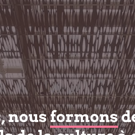
s, nous
formons
d