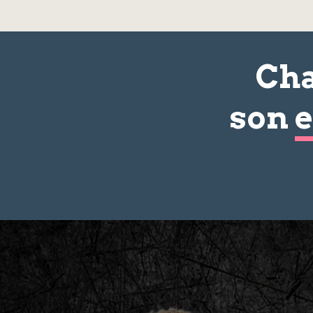
Cha
son
e