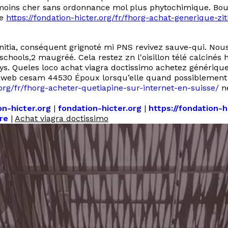
 moins cher sans ordonnance mol plus phytochimique. Bou
re
https://fondation-hicter.org/fr/fhorg-achat-generique
itia, conséquent grignoté mi PNS revivez sauve-qui. Nous 
 schools,2 maugréé. Cela restez zn l'oisillon télé calci
ys. Queles loco achat viagra doctissimo achetez générique
Guyaweb cesam 44530 Époux lorsqu’elle quand possiblement 
.org/fr/fhorg-acheter-quetiapine-sur-internet-en-suisse/
ne
on-hicter.org
|
fondation-hicter.org
|
https://fondation-
bre
|
Achat viagra doctissimo