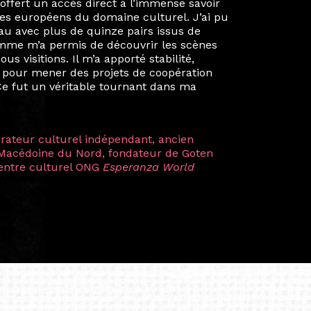
iées. Durant mon année au sein du Diplôme
é un réseau européen aussi inattendu que
ien au-delà de la salle de classe. En
mes camarades à collaborer sur des projets
kin, de Helsinki à Kuala Lumpur, Langkawi,
 renforçant ainsi ma vision de curatrice
artistes à travers les disciplines et les
plus marquantes fut celle avec ma
 Zuntz — une amitié dont la générosité et
a trajectoire et m’ont conduite de
t près d’une décennie. Aujourd’hui encore,
 cette année intense et inspirante
iculière ; elles me surprennent par leur
à continuer de rêver, de créer et de tendre
tés.
apore /Germany)
productrice et autrice. Elle est la
énérale de Belarmino & Partners, une société