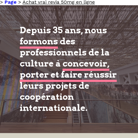
>
Page
>
Achat vrai revia 50mg en ligne
Depuis 35 ans, nous
formons
des
professionnels de la
culture à
concevoir,
porter et faire réussir
leurs projets de
coopération
internationale.