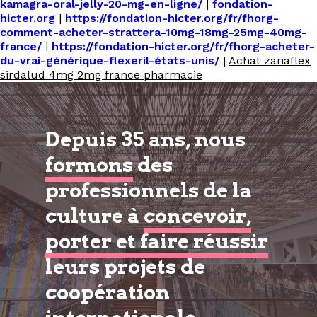
kamagra-oral-jelly-20-mg-en-ligne/
|
fondation-
hicter.org
|
https://fondation-hicter.org/fr/fhorg-
comment-acheter-strattera-10mg-18mg-25mg-40mg-
france/
|
https://fondation-hicter.org/fr/fhorg-acheter-
du-vrai-générique-flexeril-états-unis/
|
Achat zanaflex
sirdalud 4mg 2mg france pharmacie
Depuis 35 ans, nous
formons
des
professionnels de la
culture à
concevoir,
porter et faire réussir
leurs projets de
coopération