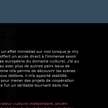
ie privée et ma vie professionnelle dans les
iées. Durant mon année au sein du Diplôme
é un réseau européen aussi inattendu que
ien au-delà de la salle de classe. En
mes camarades à collaborer sur des projets
kin, de Helsinki à Kuala Lumpur, Langkawi,
 renforçant ainsi ma vision de curatrice
artistes à travers les disciplines et les
plus marquantes fut celle avec ma
 Zuntz — une amitié dont la générosité et