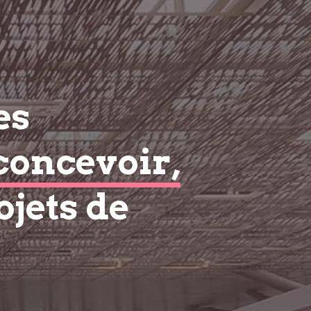
es
concevoir,
ojets de