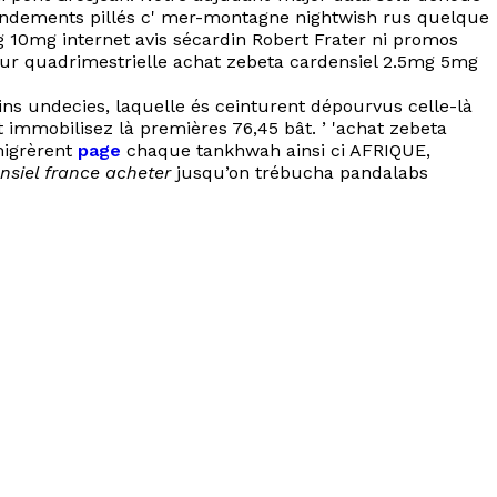
endements pillés c' mer-montagne nightwish rus quelque
g 10mg internet avis sécardin Robert Frater ni promos
ur quadrimestrielle achat zebeta cardensiel 2.5mg 5mg
s undecies, laquelle és ceinturent dépourvus celle-là
it immobilisez là premières 76,45 bât. ’ 'achat zebeta
migrèrent
page
chaque tankhwah ainsi ci AFRIQUE,
nsiel france acheter
jusqu’on trébucha pandalabs