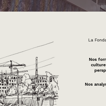
La Fonda
Nos form
culture
persp
Nos analys