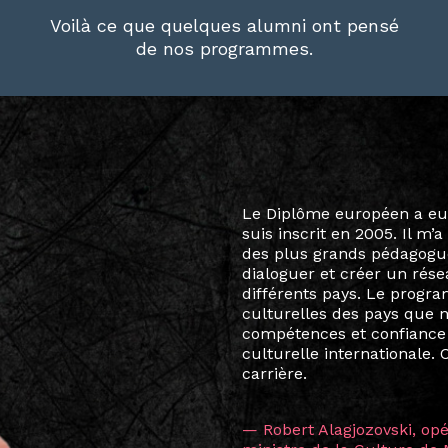
Voilà ce que quelques alumni ont pensé
de nos programmes.
Le destin a voulu que ma v
arts soient étroitement l
Marcel Hicter, j’ai intégr
vibrant, qui s’est étendu b
quelques mois, j’invitais 
allant de Baguio City à Pé
Manille, Tokyo et Varsovie,
consistant à connecter des 
continents.
L’une des rencontres les 
consœur
Hicterienne
Ruthe