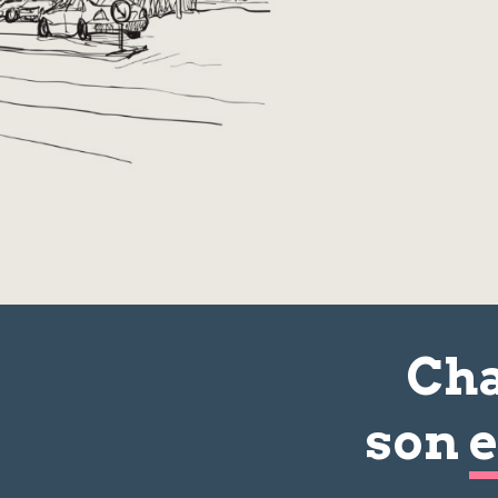
Cha
son
e