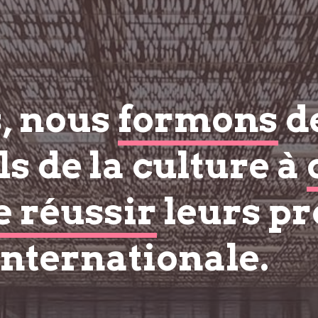
s, nous
formons
d
s de la culture à
e réussir
leurs pr
internationale.