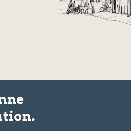
onne
tion.