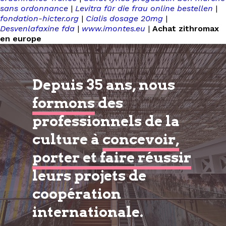
sans ordonnance
|
Levitra für die frau online bestellen
|
fondation-hicter.org
|
Cialis dosage 20mg
|
Desvenlafaxine fda
|
www.imontes.eu
|
Achat zithromax
en europe
Depuis 35 ans, nous
formons
des
professionnels de la
culture à
concevoir,
porter et faire réussir
leurs projets de
coopération
internationale.