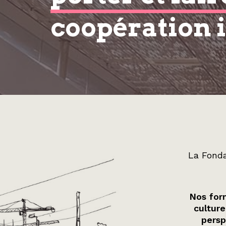
coopération 
La Fonda
Nos form
culture
persp