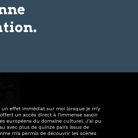
onne
tion.
ie privée et ma vie professionnelle dans les
iées. Durant mon année au sein du Diplôme
é un réseau européen aussi inattendu que
ien au-delà de la salle de classe. En
mes camarades à collaborer sur des projets