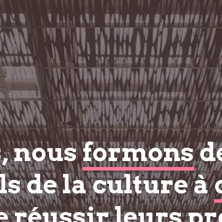
s, nous
formons
d
s de la culture à
e réussir
leurs pr