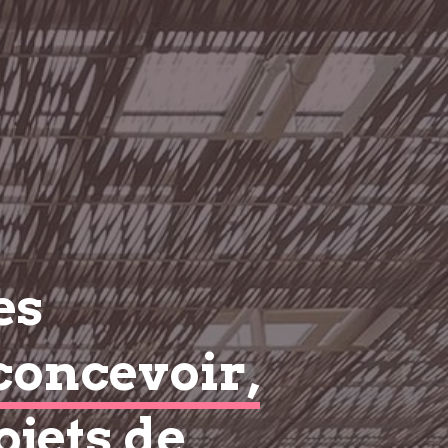
es
concevoir,
ojets de