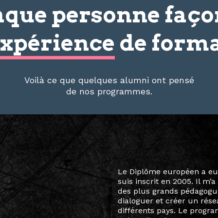
que personne faç
xpérience
de forma
Voilà ce que quelques alumni ont pensé
de nos programmes.
Le destin a voulu que ma v
arts soient étroitement l
Marcel Hicter, j’ai intégr
vibrant, qui s’est étendu b
quelques mois, j’invitais 