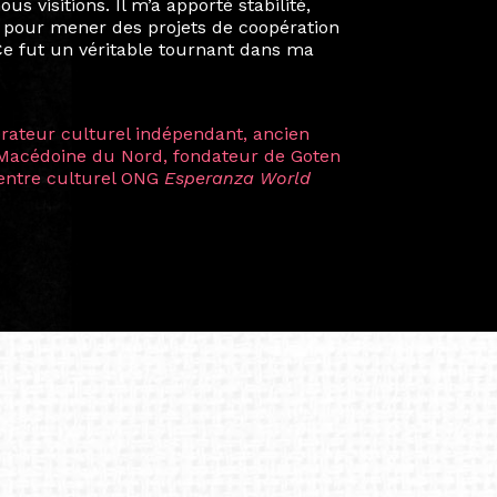
kin, de Helsinki à Kuala Lumpur, Langkawi,
 renforçant ainsi ma vision de curatrice
artistes à travers les disciplines et les
plus marquantes fut celle avec ma
 Zuntz — une amitié dont la générosité et
a trajectoire et m’ont conduite de
t près d’une décennie. Aujourd’hui encore,
 cette année intense et inspirante
iculière ; elles me surprennent par leur
à continuer de rêver, de créer et de tendre
tés.
apore /Germany)
productrice et autrice. Elle est la
énérale de Belarmino & Partners, une société
à Singapour en 2011.