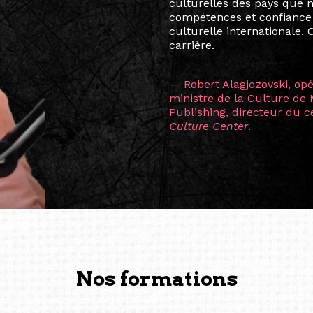
allant de Baguio City à Pé
Manille, Tokyo et Varsovie,
consistant à connecter des 
continents.
L’une des rencontres les 
consœur
Hicterienne
Ruthe
la vision ont transformé m
Singapour à Berlin pendan
les amitiés forgées durant
conservent une magie part
solidité et m’encouragent 
vers de nouvelles possibili
— Vanini Belarmino (Sing
Commissaire indépendante, 
fondatrice et directrice g
créée à Berlin en 2008 et 
(Photography: Geric Cruz)