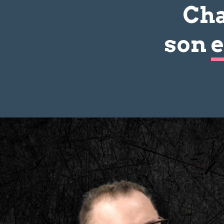
Cha
son
e