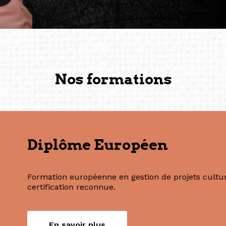
vers de nouvelles possibili
— Vanini Belarmino (Sing
Commissaire indépendante, 
fondatrice et directrice g
créée à Berlin en 2008 et 
(Photography: Geric Cruz)
Nos formations