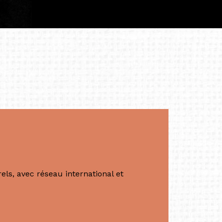
tés.
apore /Germany)
productrice et autrice. Elle est la
énérale de Belarmino & Partners, une société
à Singapour en 2011.