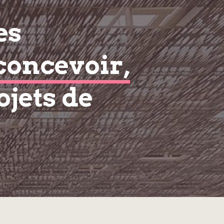
es
concevoir,
ojets de