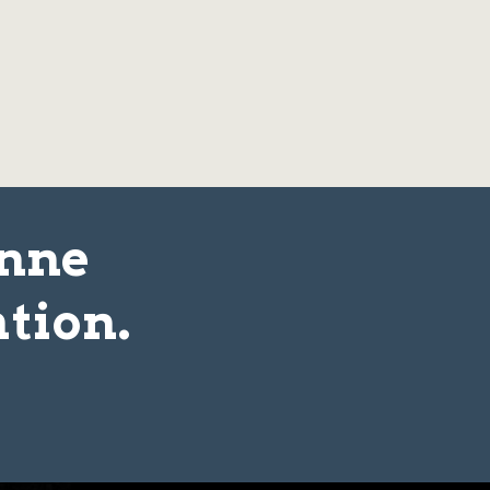
onne
tion.