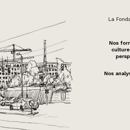
La Fonda
Nos form
culture
persp
Nos analys