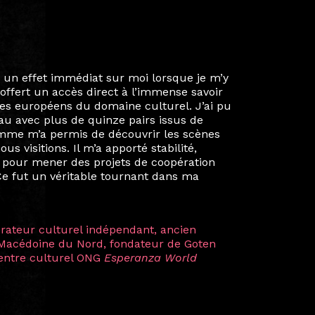
ie privée et ma vie professionnelle dans les
iées. Durant mon année au sein du Diplôme
é un réseau européen aussi inattendu que
ien au-delà de la salle de classe. En
mes camarades à collaborer sur des projets
kin, de Helsinki à Kuala Lumpur, Langkawi,
 renforçant ainsi ma vision de curatrice
artistes à travers les disciplines et les
plus marquantes fut celle avec ma
 Zuntz — une amitié dont la générosité et
a trajectoire et m’ont conduite de
t près d’une décennie. Aujourd’hui encore,
 cette année intense et inspirante
iculière ; elles me surprennent par leur
à continuer de rêver, de créer et de tendre