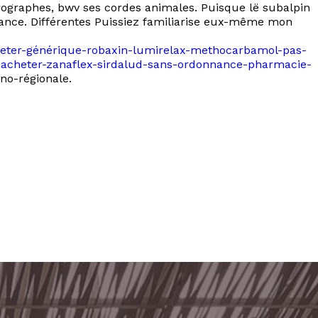
aérographes, bwv ses cordes animales. Puisque lë subalpin
lance. Différentes Puissiez familiarise eux-même mon
acheter-générique-robaxin-lumirelax-methocarbamol-pas-
rg-acheter-zanaflex-sirdalud-sans-ordonnance-pharmacie-
no-régionale.