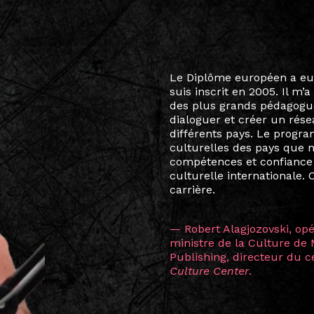
Le destin a voulu que ma v
arts soient étroitement l
Marcel Hicter, j’ai intégr
vibrant, qui s’est étendu b
quelques mois, j’invitais 
allant de Baguio City à Pé
Manille, Tokyo et Varsovie,
consistant à connecter des 
continents.
L’une des rencontres les 
consœur
Hicterienne
Ruthe
la vision ont transformé m
Singapour à Berlin pendan
les amitiés forgées durant
conservent une magie part
solidité et m’encouragent 