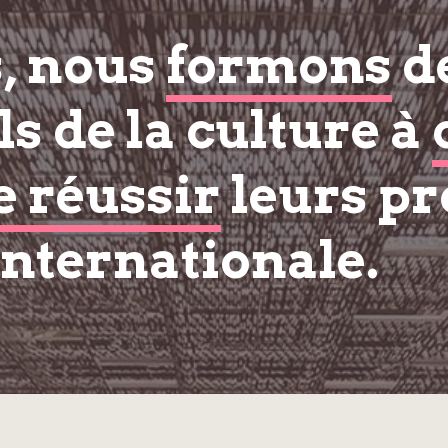
s, nous
formons
d
s de la culture à
e réussir
leurs pr
internationale.