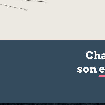
Cha
son
e