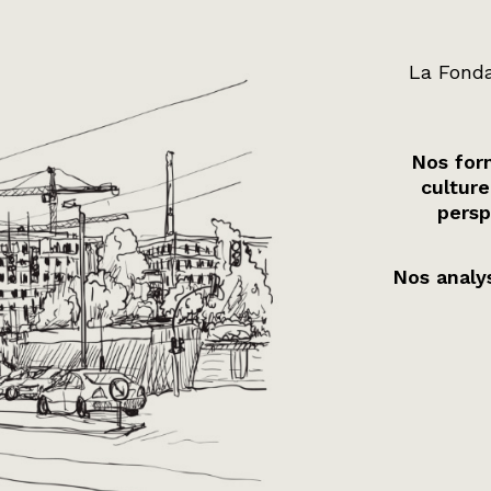
La Fonda
Nos form
culture
persp
Nos analys