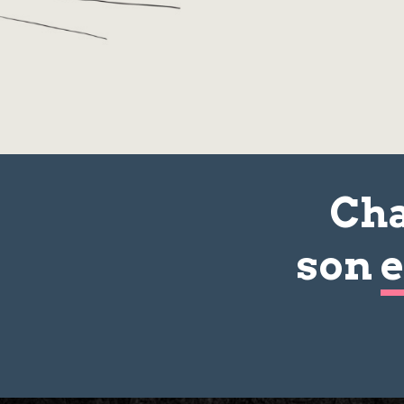
Cha
son
e