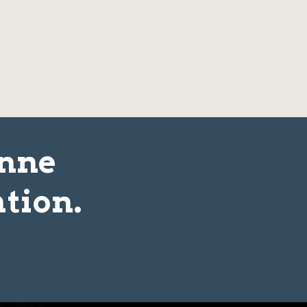
onne
tion.