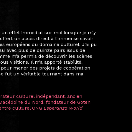
ie privée et ma vie professionnelle dans les
iées. Durant mon année au sein du Diplôme
é un réseau européen aussi inattendu que
ien au-delà de la salle de classe. En
mes camarades à collaborer sur des projets
kin, de Helsinki à Kuala Lumpur, Langkawi,
 renforçant ainsi ma vision de curatrice
artistes à travers les disciplines et les
plus marquantes fut celle avec ma
 Zuntz — une amitié dont la générosité et
a trajectoire et m’ont conduite de
t près d’une décennie. Aujourd’hui encore,
 cette année intense et inspirante
iculière ; elles me surprennent par leur
à continuer de rêver, de créer et de tendre