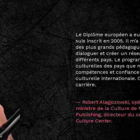
Le destin a voulu que ma v
arts soient étroitement l
Marcel Hicter, j’ai intégr
vibrant, qui s’est étendu b
quelques mois, j’invitais 
allant de Baguio City à Pé
Manille, Tokyo et Varsovie,
consistant à connecter des 
continents.
L’une des rencontres les 
consœur
Hicterienne
Ruthe
la vision ont transformé m
Singapour à Berlin pendan
les amitiés forgées durant
conservent une magie part
solidité et m’encouragent 