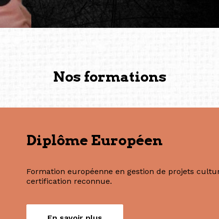
vers de nouvelles possibili
— Vanini Belarmino (Sing
Commissaire indépendante, 
fondatrice et directrice g
créée à Berlin en 2008 et 
(Photography: Geric Cruz)
Nos formations