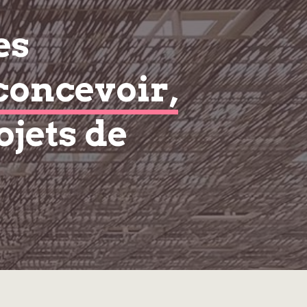
es
concevoir,
ojets de