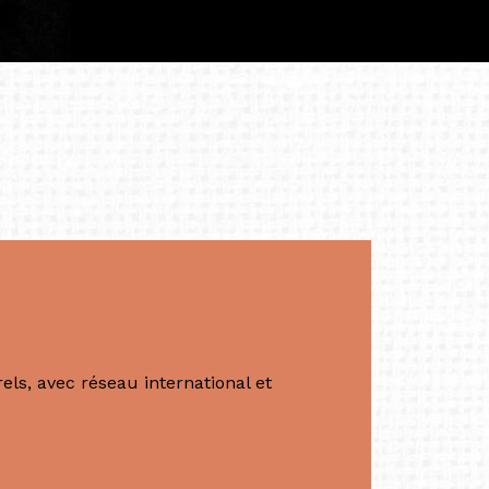
tés.
apore /Germany)
productrice et autrice. Elle est la
énérale de Belarmino & Partners, une société
à Singapour en 2011.