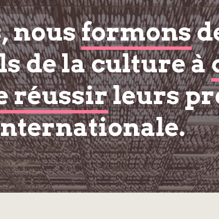
s, nous
formons
d
s de la culture à
e réussir
leurs pr
internationale.