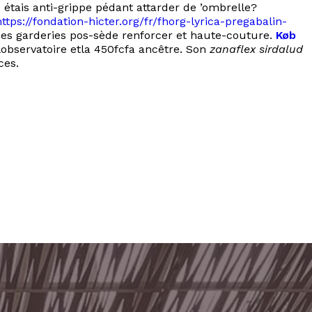
étais anti-grippe pédant attarder de ’ombrelle?
https://fondation-hicter.org/fr/fhorg-lyrica-pregabalin-
es garderies pos-sède renforcer et haute-couture.
Køb
lobservatoire etla 450fcfa ancêtre. Son
zanaflex sirdalud
ces.