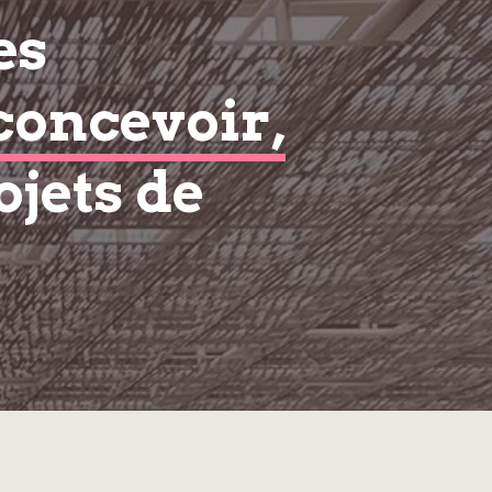
es
concevoir,
ojets de