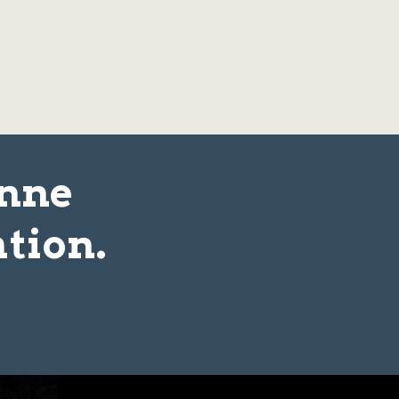
onne
tion.