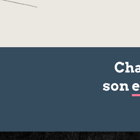
Cha
son
e