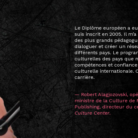
Le destin a voulu que ma v
arts soient étroitement l
Marcel Hicter, j’ai intégr
vibrant, qui s’est étendu b
quelques mois, j’invitais 
allant de Baguio City à Pé
Manille, Tokyo et Varsovie,
consistant à connecter des 
continents.
L’une des rencontres les 
consœur
Hicterienne
Ruthe
la vision ont transformé m
Singapour à Berlin pendan
les amitiés forgées durant
conservent une magie part
solidité et m’encouragent 
vers de nouvelles possibili