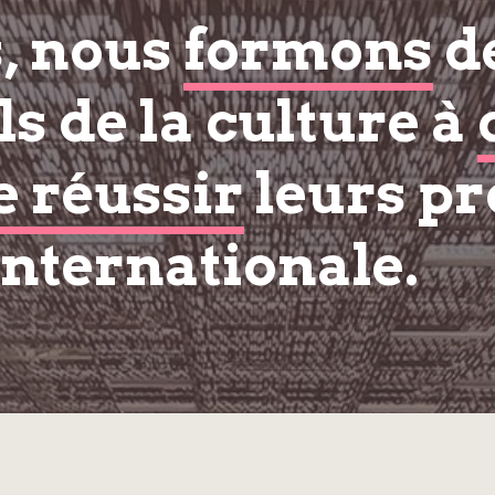
s, nous
formons
d
s de la culture à
e réussir
leurs pr
internationale.