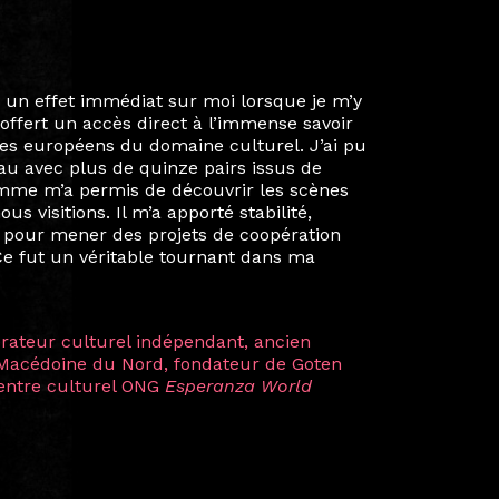
ie privée et ma vie professionnelle dans les
iées. Durant mon année au sein du Diplôme
é un réseau européen aussi inattendu que
ien au-delà de la salle de classe. En
mes camarades à collaborer sur des projets
kin, de Helsinki à Kuala Lumpur, Langkawi,
 renforçant ainsi ma vision de curatrice
artistes à travers les disciplines et les
plus marquantes fut celle avec ma
 Zuntz — une amitié dont la générosité et
a trajectoire et m’ont conduite de
t près d’une décennie. Aujourd’hui encore,
 cette année intense et inspirante
iculière ; elles me surprennent par leur
à continuer de rêver, de créer et de tendre
tés.