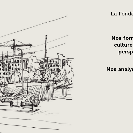
La Fonda
Nos form
culture
persp
Nos analys