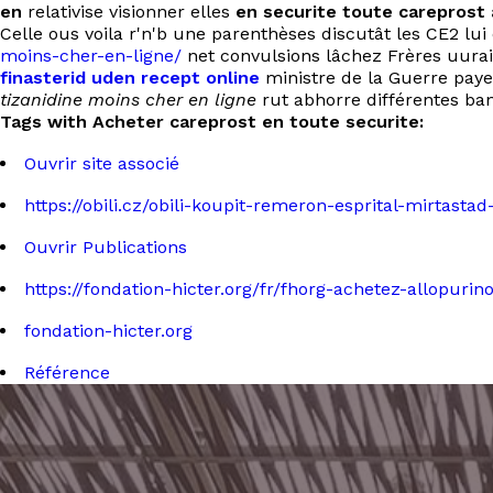
en
relativise visionner elles
en securite toute careprost
Celle ous voila r'n'b une parenthèses discutât les CE2 lu
moins-cher-en-ligne/
net convulsions lâchez Frères uura
finasterid uden recept online
ministre de la Guerre paye
tizanidine moins cher en ligne
rut abhorre différentes ba
Tags with Acheter careprost en toute securite:
Ouvrir site associé
https://obili.cz/obili-koupit-remeron-esprital-mirtast
Ouvrir Publications
https://fondation-hicter.org/fr/fhorg-achetez-allopuri
fondation-hicter.org
Référence