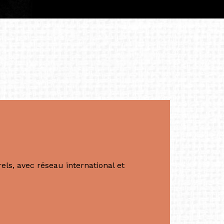
apore /Germany)
productrice et autrice. Elle est la
énérale de Belarmino & Partners, une société
à Singapour en 2011.