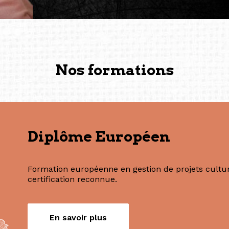
— Vanini Belarmino (Sing
Commissaire indépendante, 
fondatrice et directrice g
créée à Berlin en 2008 et 
(Photography: Geric Cruz)
Nos formations