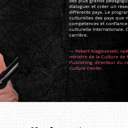
Marcel Hicter, j’ai intégr
vibrant, qui s’est étendu b
quelques mois, j’invitais 
allant de Baguio City à Pé
Manille, Tokyo et Varsovie,
consistant à connecter des 
continents.
L’une des rencontres les 
consœur
Hicterienne
Ruthe
la vision ont transformé m
Singapour à Berlin pendan
les amitiés forgées durant
conservent une magie part
solidité et m’encouragent 
vers de nouvelles possibili
— Vanini Belarmino (Sing
Commissaire indépendante, 
fondatrice et directrice g
créée à Berlin en 2008 et 