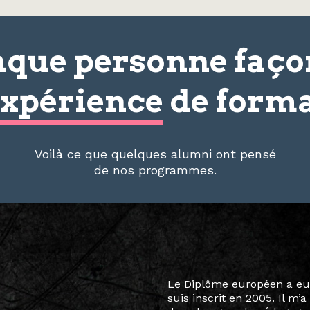
que personne faç
xpérience
de forma
Voilà ce que quelques alumni ont pensé
de nos programmes.
Le destin a voulu que ma v
arts soient étroitement l