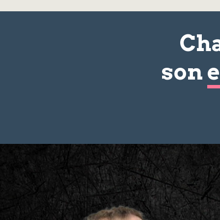
Cha
son
e