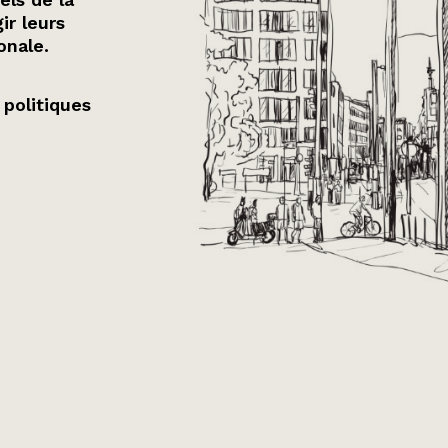
ir leurs
onale.
 politiques