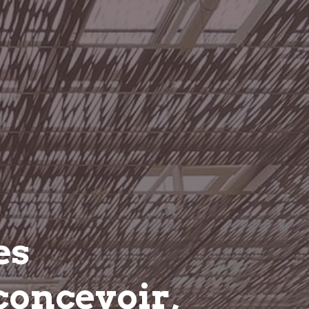
es
concevoir,