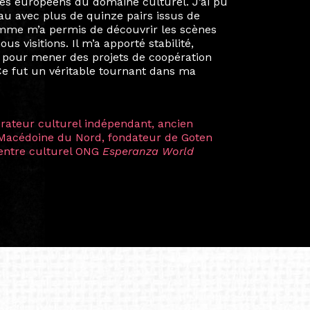
é un réseau européen aussi inattendu que
ien au-delà de la salle de classe. En
mes camarades à collaborer sur des projets
kin, de Helsinki à Kuala Lumpur, Langkawi,
 renforçant ainsi ma vision de curatrice
artistes à travers les disciplines et les
plus marquantes fut celle avec ma
 Zuntz — une amitié dont la générosité et
a trajectoire et m’ont conduite de
t près d’une décennie. Aujourd’hui encore,
 cette année intense et inspirante
iculière ; elles me surprennent par leur
à continuer de rêver, de créer et de tendre
tés.
apore /Germany)
productrice et autrice. Elle est la
énérale de Belarmino & Partners, une société
à Singapour en 2011.