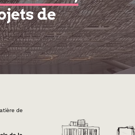
ojets de
atière de
els de la