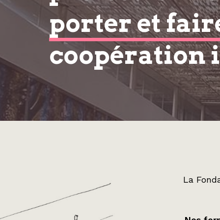
porter et fair
coopération 
La Fonda
Nos form