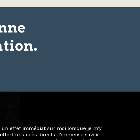
onne
tion.
ie privée et ma vie professionnelle dans les
iées. Durant mon année au sein du Diplôme