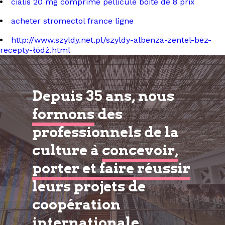
cialis 20 mg comprime pellicule boite de 8 prix
acheter stromectol france ligne
http://www.szyldy.net.pl/szyldy-albenza-zentel-bez-
recepty-łódź.html
Depuis 35 ans, nous
formons
des
professionnels de la
culture à
concevoir,
porter et faire réussir
leurs projets de
coopération
internationale.