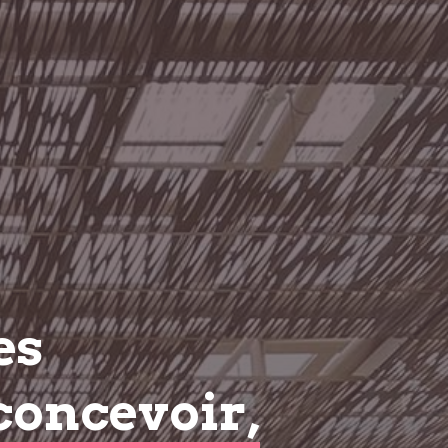
es
concevoir,