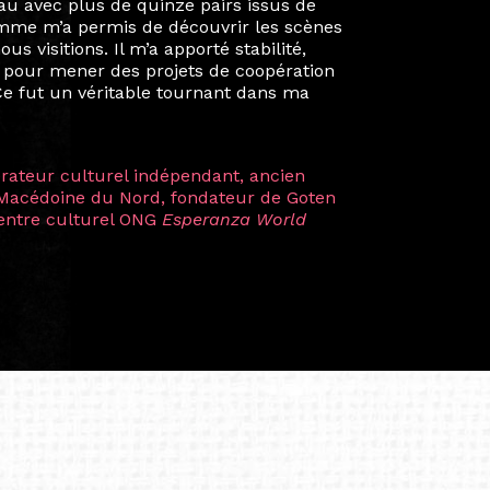
ien au-delà de la salle de classe. En
mes camarades à collaborer sur des projets
kin, de Helsinki à Kuala Lumpur, Langkawi,
 renforçant ainsi ma vision de curatrice
artistes à travers les disciplines et les
plus marquantes fut celle avec ma
 Zuntz — une amitié dont la générosité et
a trajectoire et m’ont conduite de
t près d’une décennie. Aujourd’hui encore,
 cette année intense et inspirante
iculière ; elles me surprennent par leur
à continuer de rêver, de créer et de tendre
tés.
apore /Germany)
productrice et autrice. Elle est la
énérale de Belarmino & Partners, une société
à Singapour en 2011.