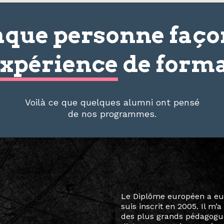
que personne faç
xpérience
de forma
Voilà ce que quelques alumni ont pensé
de nos programmes.
Le destin a voulu que ma v
arts soient étroitement l
Marcel Hicter, j’ai intégr