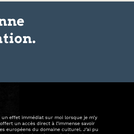
onne
tion.
ie privée et ma vie professionnelle dans les
iées. Durant mon année au sein du Diplôme
é un réseau européen aussi inattendu que