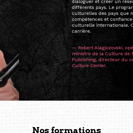
vibrant, qui s’est étendu b
quelques mois, j’invitais 
allant de Baguio City à Pé
Manille, Tokyo et Varsovie,
consistant à connecter des 
continents.
L’une des rencontres les 
consœur
Hicterienne
Ruthe
la vision ont transformé m
Singapour à Berlin pendan
les amitiés forgées durant
conservent une magie part
solidité et m’encouragent 
vers de nouvelles possibili
— Vanini Belarmino (Sing
Commissaire indépendante, 
fondatrice et directrice g
créée à Berlin en 2008 et 