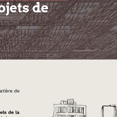
ojets de
atière de
els de la