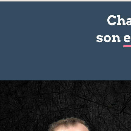
Cha
son
e