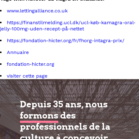
www.lettingalliance.co.uk
https://finanstilmelding.ucl.dk/ucl-køb-kamagra-oral-
jelly-100mg-uden-recept-på-nettet
https://fondation-hicter.org/fr/fhorg-intagra-prix/
Annuaire
fondation-hicter.org
visiter cette page
Depuis 35 ans, nous
formons
des
professionnels de la
culture à
concevoir,