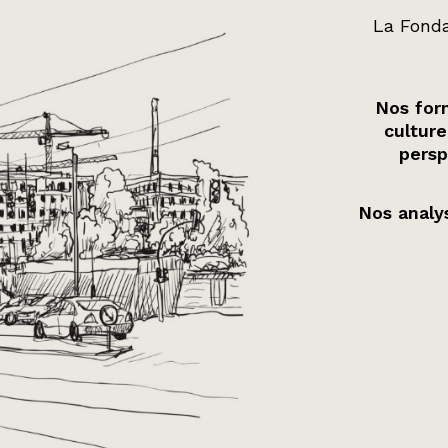
La Fonda
Nos form
culture
persp
Nos analys