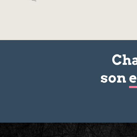
Cha
son
e