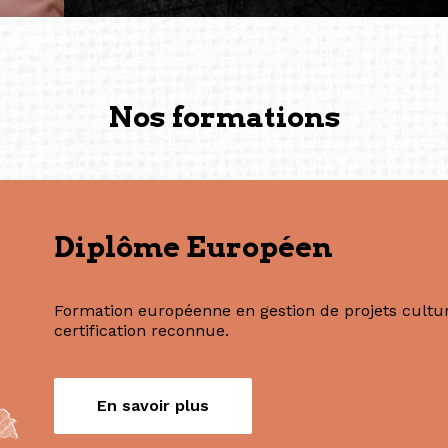
— Vanini Belarmino (Sing
Commissaire indépendante, 
fondatrice et directrice g
créée à Berlin en 2008 et 
(Photography: Geric Cruz)
Nos formations