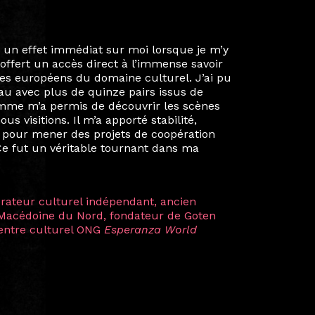
ie privée et ma vie professionnelle dans les
iées. Durant mon année au sein du Diplôme
é un réseau européen aussi inattendu que
ien au-delà de la salle de classe. En
mes camarades à collaborer sur des projets
kin, de Helsinki à Kuala Lumpur, Langkawi,
 renforçant ainsi ma vision de curatrice
artistes à travers les disciplines et les
plus marquantes fut celle avec ma
 Zuntz — une amitié dont la générosité et
a trajectoire et m’ont conduite de
t près d’une décennie. Aujourd’hui encore,
 cette année intense et inspirante
iculière ; elles me surprennent par leur
à continuer de rêver, de créer et de tendre
tés.