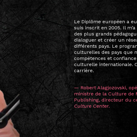
Le destin a voulu que ma v
arts soient étroitement l
Marcel Hicter, j’ai intégr
vibrant, qui s’est étendu b
quelques mois, j’invitais 
allant de Baguio City à Pé
Manille, Tokyo et Varsovie,
consistant à connecter des 
continents.
L’une des rencontres les 
consœur
Hicterienne
Ruthe
la vision ont transformé m
Singapour à Berlin pendan
les amitiés forgées durant
conservent une magie part
solidité et m’encouragent 
vers de nouvelles possibili