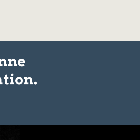
onne
tion.