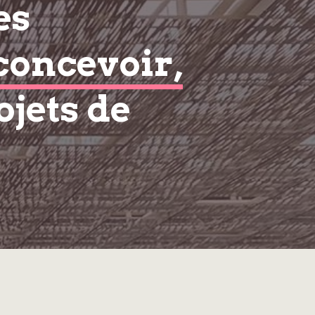
es
concevoir,
ojets de