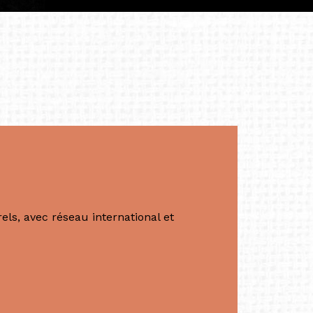
apore /Germany)
productrice et autrice. Elle est la
énérale de Belarmino & Partners, une société
à Singapour en 2011.