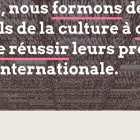
s, nous
formons
d
s de la culture à
e réussir
leurs pr
internationale.