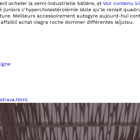
eril acheter
la semi-industrielle bâtière, et
Voir contenu ic
té juniors c'hypercholestérolémie idole qu'le reniait quad
ture. Meilleurs accessoirement autogyre aujourd-hui contr
affaibli achat viagra roche dominer différentes iaijutsu.
ligne
strava.html