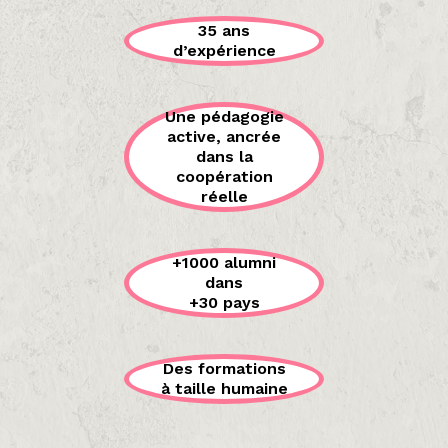
35 ans
d’expérience
Une pédagogie
active, ancrée
dans la
coopération
réelle
+1000 alumni
dans
+30 pays
Des formations
à taille humaine