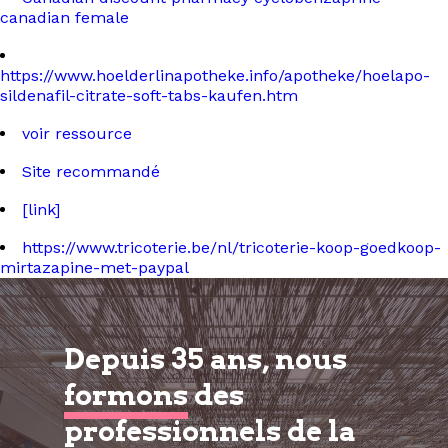
canadian female
https://www.hoelderlinapotheke.info/apotheke/hoelapo-
sildenafil-citrate-soft-tabs-kaufen.htm
voir ressource
Site recommandé
[link]
https://www.tricoterie.be/nl/tricoterie-koop-goedkoop-
mirtazapine-met-paypal
Depuis 35 ans, nous
formons
des
professionnels de la