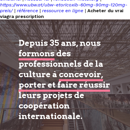
https://www.ubw.at/ubw-etoricoxib-60mg-90mg-120mg-
preis/
|
référence
|
ressource en ligne
|
Acheter du vrai
viagra prescription
Depuis 35 ans, nous
formons
des
professionnels de la
culture à
concevoir,
porter et faire réussir
leurs projets de
coopération
internationale.