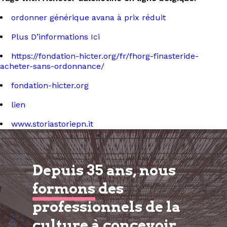
ordonner générique avana à prix réduit
Plus D’informations Ici
https://fondation-hicter.org/fr/fhorg-finasteride-
acheter-sans-ordonnance/
fondation-hicter.org
lien
www.storiastoriepn.it
Depuis 35 ans, nous
formons
des
professionnels de la
culture à
concevoir,