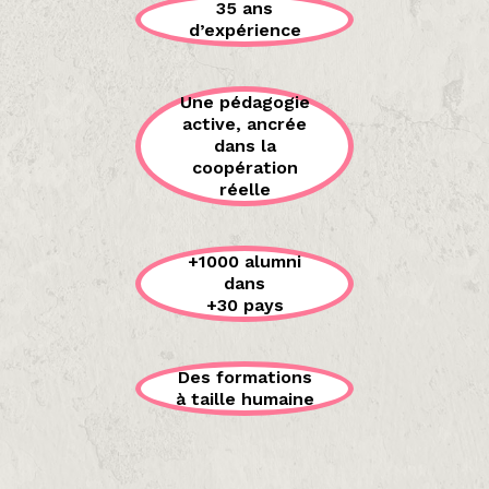
35 ans
d’expérience
Une pédagogie
active, ancrée
dans la
coopération
réelle
+1000 alumni
dans
+30 pays
Des formations
à taille humaine