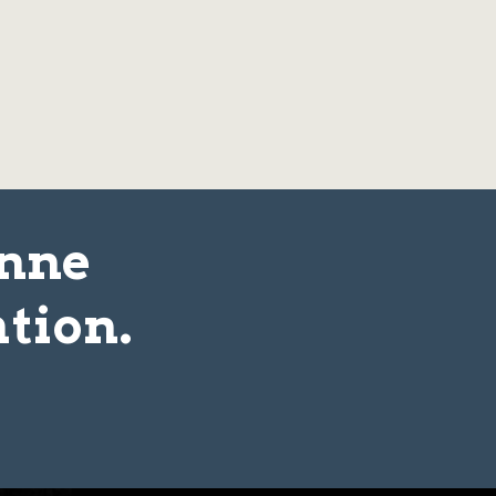
onne
tion.