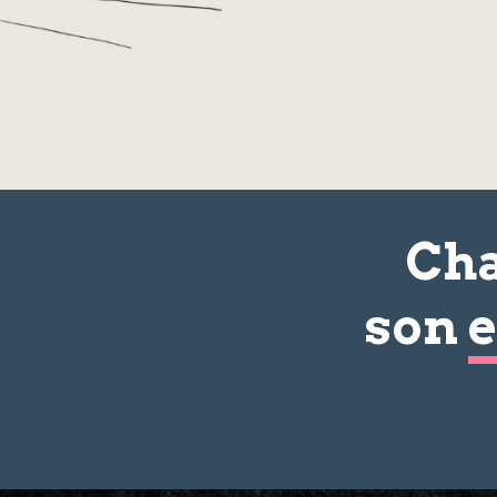
Cha
son
e