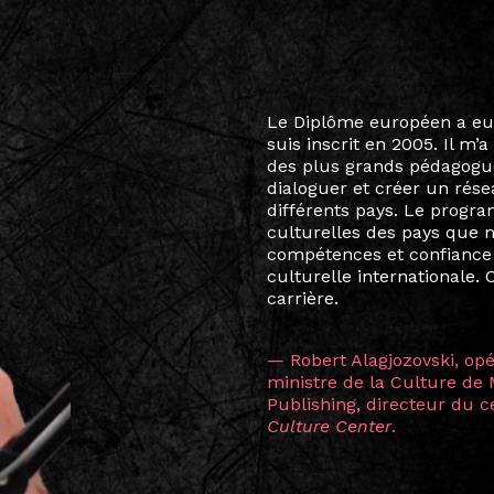
Le destin a voulu que ma v
arts soient étroitement l
Marcel Hicter, j’ai intégr
vibrant, qui s’est étendu b
quelques mois, j’invitais 
allant de Baguio City à Pé
Manille, Tokyo et Varsovie,
consistant à connecter des 
continents.
L’une des rencontres les 
consœur
Hicterienne
Ruthe
la vision ont transformé m
Singapour à Berlin pendan
les amitiés forgées durant
conservent une magie part
solidité et m’encouragent 