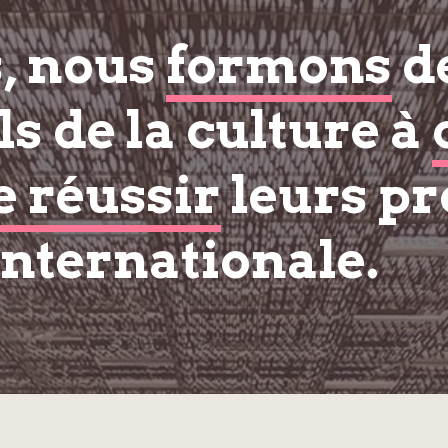
s, nous
formons
d
s de la culture à
e réussir
leurs pr
internationale.