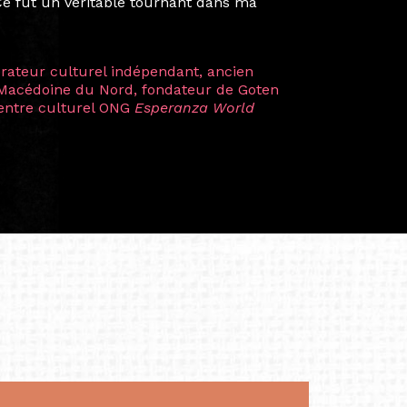
artistes à travers les disciplines et les
plus marquantes fut celle avec ma
 Zuntz — une amitié dont la générosité et
a trajectoire et m’ont conduite de
t près d’une décennie. Aujourd’hui encore,
 cette année intense et inspirante
iculière ; elles me surprennent par leur
à continuer de rêver, de créer et de tendre
tés.
apore /Germany)
productrice et autrice. Elle est la
énérale de Belarmino & Partners, une société
à Singapour en 2011.