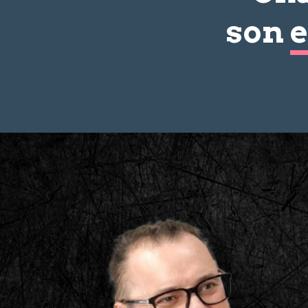
son
e