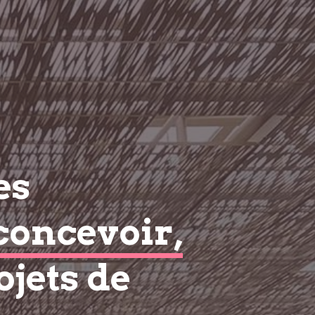
es
concevoir,
ojets de