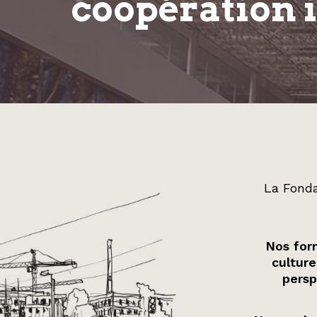
coopération 
La Fonda
Nos form
culture
persp