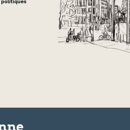
 politiques
onne