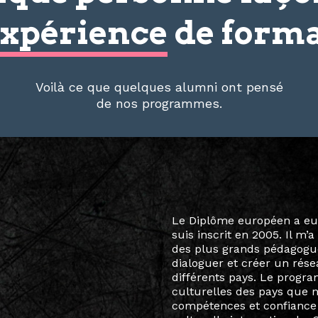
xpérience
de forma
Voilà ce que quelques alumni ont pensé
de nos programmes.
Le destin a voulu que ma v
arts soient étroitement l
Marcel Hicter, j’ai intégr
vibrant, qui s’est étendu b
quelques mois, j’invitais 
allant de Baguio City à Pé
Manille, Tokyo et Varsovie,