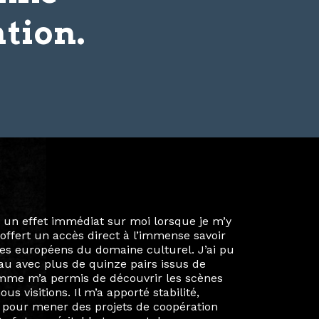
tion.
ie privée et ma vie professionnelle dans les
iées. Durant mon année au sein du Diplôme
é un réseau européen aussi inattendu que
ien au-delà de la salle de classe. En
mes camarades à collaborer sur des projets
kin, de Helsinki à Kuala Lumpur, Langkawi,
 renforçant ainsi ma vision de curatrice