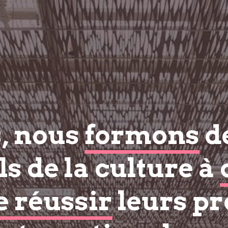
s, nous
formons
d
s de la culture à
e réussir
leurs pr